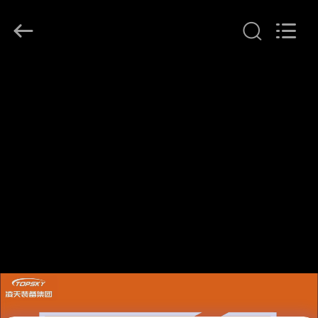
Beijing
Topsky
Century Holding Co.,Ltd.
All
Rights
Reserved.
HAUS
PRODUKTE
ÜBER
UNS
FABRIK-
AUSFLUG
QUALITÄTSKONTROLLE