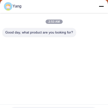
Yang
TRETEN
SIE
2:53 AM
MIT
Good day, what product are you looking for?
UNS
IN
VERBINDUNG
FORDERN
SIE EIN
ZITAT
SITEMAP
Audioleben unterzeichnet Detektor-Leben-Verzeichnis, A9
IP68 imprägniern Leben-Zeichen-Detektor