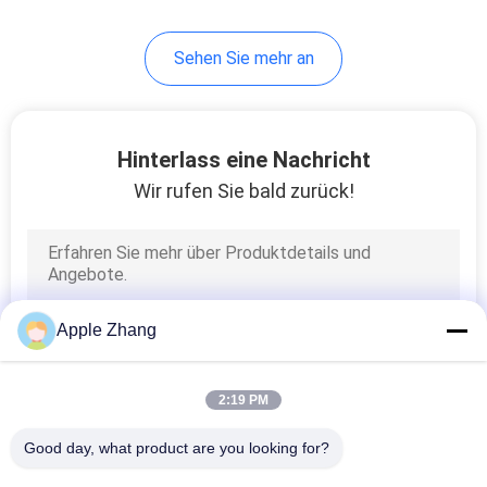
90
Sehen Sie mehr an
tragbarer
Gasdetektor
Hinterlass eine Nachricht
Wir rufen Sie bald zurück!
7
Durch Wand-Radar
Apple Zhang
2:19 PM
Good day, what product are you looking for?