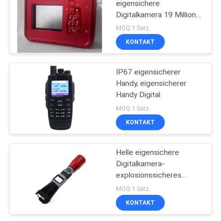
eigensichere
Digitalkamera 19 Million
78
Pixel
MOQ:1 Satz
KONTAKT
Eod-Ausrüstung
IP67 eigensicherer
Handy, eigensicherer
Handy Digital
MOQ:1 Satz
KONTAKT
49
Eigensicheres
Helle eigensichere
Digitalkamera-
Instrument
explosionssicheres
Digital-Video
MOQ:1 Satz
KONTAKT