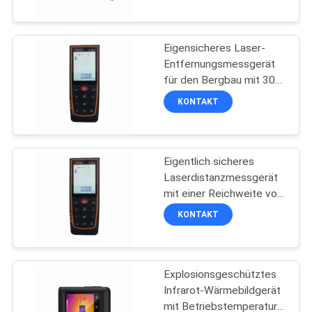
und hoher Präzision für
TRETEN
explosionsgefährdete
Bereiche
Eigensicheres Laser-
SIE
41
Entfernungsmessgerät
MIT
für den Bergbau mit 300
Wasser-
Metern Reichweite und
UNS
KONTAKT
Rettungsausrüstung
ohne Reflektoren
IN
VERBINDUNG
Eigentlich sicheres
Laserdistanzmessgerät
FORDERN
mit einer Reichweite von
46
300 Metern und ohne
SIE EIN
KONTAKT
Reflektionsplatten für
ZITAT
den Einsatz in Minen
Leben-Detektor
Explosionsgeschütztes
SITEMAP
Infrarot-Wärmebildgerät
mit Betriebstemperatur