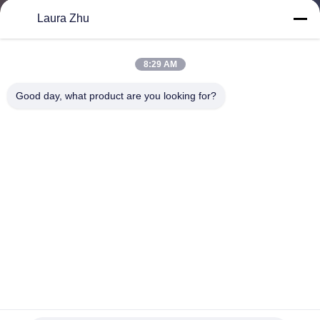
Laura Zhu
TRETEN
SIE
8:29 AM
MIT
Good day, what product are you looking for?
UNS
IN
VERBINDUNG
FORDERN
SIE EIN
ZITAT
SITEMAP
Widerstand-Feuerbekämpfungs-Ausrüstung der hohen
Temperatur explosionssicher mit Metallinnenring