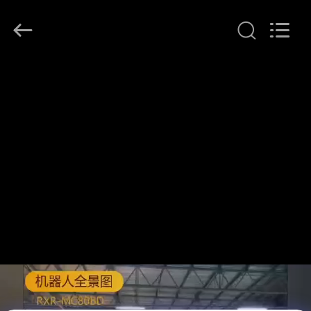
Beijing
Topsky
Century Holding Co.,Ltd.
All
Rights
Reserved.
HAUS
PRODUKTE
ÜBER
UNS
FABRIK-
AUSFLUG
QUALITÄTSKONTROLLE