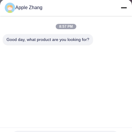
Apple Zhang
TRETEN
SIE
8:57 PM
MIT
Good day, what product are you looking for?
UNS
IN
VERBINDUNG
FORDERN
SIE EIN
ZITAT
SITEMAP
Thermischer Toner-Feuerbekämpfungs-Ausrüstungs-
hochauflösendes Bild Rxr-80d-1