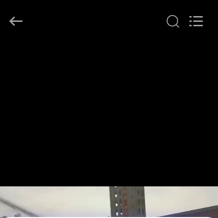
Beijing
Topsky
Century Holding Co.,Ltd.
All
Rights
Reserved.
HAUS
PRODUKTE
ÜBER
UNS
FABRIK-
AUSFLUG
QUALITÄTSKONTROLLE