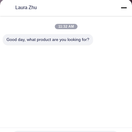
Laura Zhu
TRETEN
SIE
11:32 AM
MIT
Good day, what product are you looking for?
UNS
IN
VERBINDUNG
FORDERN
SIE EIN
ZITAT
Ausrüstungs-lärmarmes Bohrgerät der
SITEMAP
Terrorismusbekämpfungs-C7 mit 3 Antrieb-Modi
Terrorismusbekämpfungs-Ausrüstung
2021-03-03