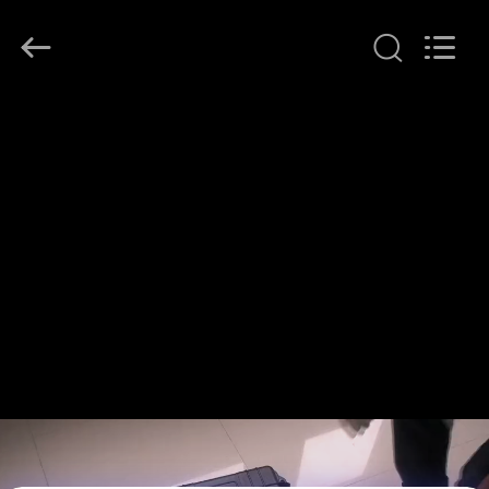
Beijing
Topsky
Century Holding Co.,Ltd.
All
Rights
Reserved.
HAUS
PRODUKTE
ÜBER
UNS
FABRIK-
AUSFLUG
QUALITÄTSKONTROLLE