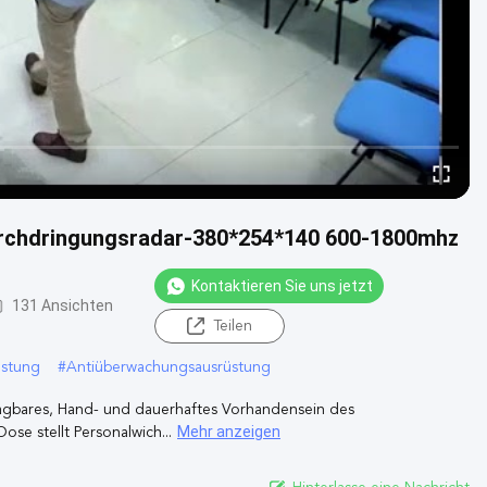
rchdringungsradar-380*254*140 600-1800mhz
Kontaktieren Sie uns jetzt
131 Ansichten
Teilen
üstung
#
Antiüberwachungsausrüstung
ragbares, Hand- und dauerhaftes Vorhandensein des
Mehr anzeigen
se stellt Personalwich...