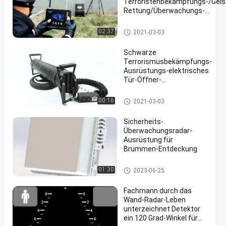
Terroristenbekämpfungs-/Geis
Rettung/Überwachungs-
Situation
Terrorismusbekämpfungs-Ausrüstu
02:37
2021-03-03
Schwarze
Terrorismusbekämpfungs-
Ausrüstungs-elektrisches
Tür-Öffner-
Luftregulierungs-Tür-
offenes System
Terrorismusbekämpfungs-Ausr
00:16
2021-03-03
üstung
Sicherheits-
Überwachungsradar-
Ausrüstung für
Brummen-Entdeckung
Terrorismusbekämpfungs-Au
01:30
2023-06-25
srüstung
Fachmann durch das
Wand-Radar-Leben
unterzeichnet Detektor
ein 120 Grad-Winkel für