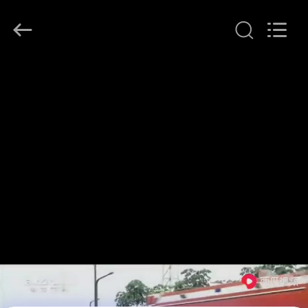
Beijing
Topsky
Century Holding Co.,Ltd.
All
Rights
Reserved.
HAUS
PRODUKTE
ÜBER
UNS
FABRIK-
AUSFLUG
QUALITÄTSKONTROLLE