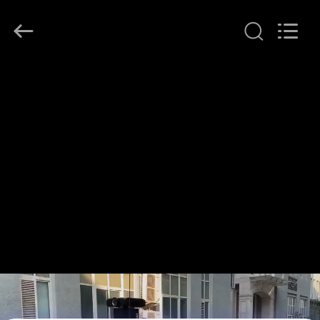
Beijing
Topsky
Century Holding Co.,Ltd.
All
Rights
Reserved.
HAUS
PRODUKTE
ÜBER
UNS
FABRIK-
AUSFLUG
QUALITÄTSKONTROLLE