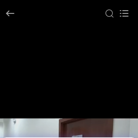
Beijing
Topsky
Century Holding Co.,Ltd.
All
Rights
Reserved.
HAUS
PRODUKTE
ÜBER
UNS
FABRIK-
AUSFLUG
QUALITÄTSKONTROLLE