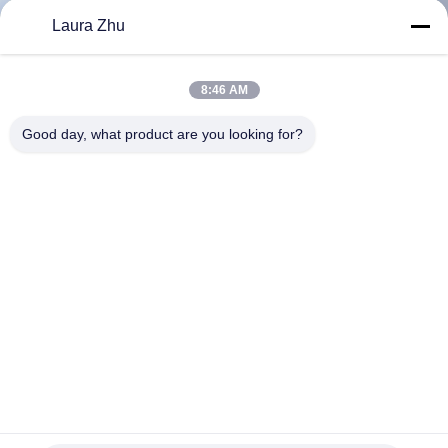
Laura Zhu
TRETEN
SIE
8:46 AM
MIT
Good day, what product are you looking for?
UNS
IN
VERBINDUNG
FORDERN
SIE EIN
ZITAT
Ermitteln Handausrüstung der Terroristenbekämpfungs-
SITEMAP
Ysr120 durch Wand-Radar 12m Strecke
Terrorismusbekämpfungs-Ausrüstung
2021-03-03