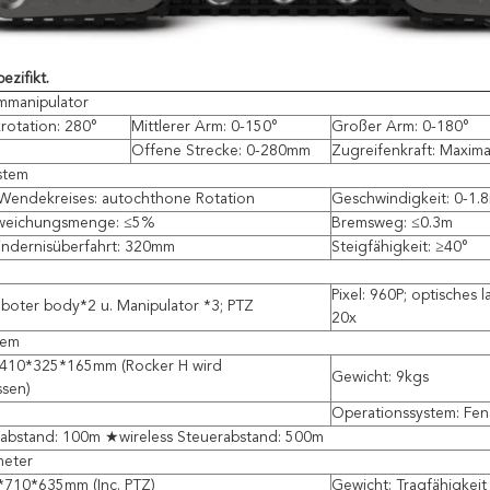
ezifikt.
mmanipulator
rotation: 280°
Mittlerer Arm: 0-150°
Großer Arm: 0-180°
°
Offene Strecke: 0-280mm
Zugreifenkraft: Maxim
stem
 Wendekreises: autochthone Rotation
Geschwindigkeit: 0-1.
weichungsmenge: ≤5%
Bremsweg: ≤0.3m
indernisüberfahrt: 320mm
Steigfähigkeit: ≥40°
Pixel: 960P; optisches
boter body*2 u. Manipulator *3; PTZ
20x
tem
 410*325*165mm (Rocker H wird
Gewicht: 9kgs
ssen)
h
Operationssystem: Fen
rabstand: 100m ★wireless Steuerabstand: 500m
meter
*710*635mm (Inc. PTZ)
Gewicht: Tragfähigkei