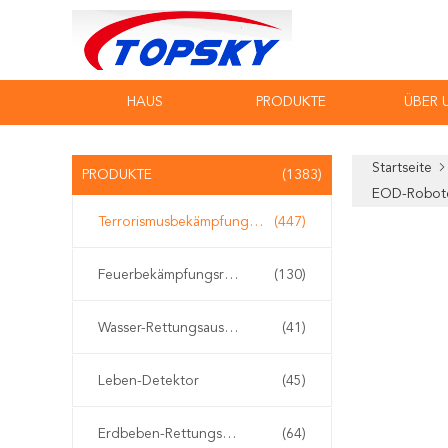
HAUS
PRODUKTE
ÜBER 
Startseite
PRODUKTE
(1383)
EOD-Robote
Terrorismusbekämpfungs-Ausrüstung
(447)
Feuerbekämpfungsroboter
(130)
Wasser-Rettungsausrüstung
(41)
Leben-Detektor
(45)
Erdbeben-Rettungsausrüstung
(64)