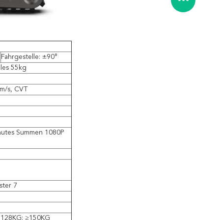
Fahrgestelle: ±90°
ales 55kg
8m/s, CVT
 lautes Summen 1080P
ster 7
t 128KG: ≥150KG