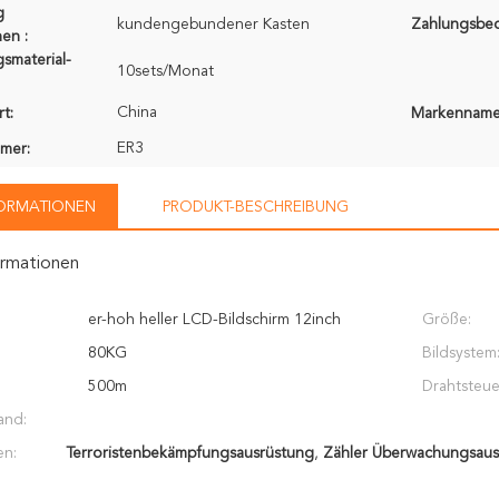
g
kundengebundener Kasten
Zahlungsbe
en :
smaterial-
10sets/Monat
China
t:
Markenname
ER3
mer:
FORMATIONEN
PRODUKT-BESCHREIBUNG
ormationen
er-hoh heller LCD-Bildschirm 12inch
Größe:
80KG
Bildsystem
500m
Drahtsteue
and:
en:
Terroristenbekämpfungsausrüstung
,
Zähler Überwachungsaus