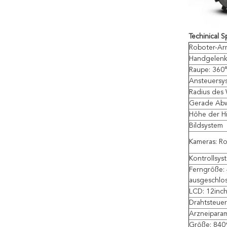
Techinical Sp
Roboter-Ar
Handgelenk
Raupe: 360
Ansteuersy
Radius des
Gerade Ab
Höhe der H
Bildsystem
Kameras: Ro
Kontrollsys
Ferngröße:
ausgeschlo
LCD: 12inc
Drahtsteue
Arzneipara
Größe: 840