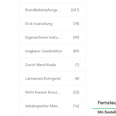
Brandbekämpfungseinrichtung
(247)
Eod-Ausrüstung
(78)
Eigensicheres Instrument
(49)
tragbarer Gasdetektor
(89)
Durch Wand-Radar
(7)
Lärmarmes Bohrgerät
(8)
Nicht linearer Kreuzungs-Detektor
(22)
Fernste
teleskopischer Manipulator eod
(16)
Min Bestel