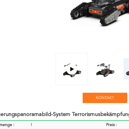
KONTAKT
uerungspanoramabild-System Terrorismusbekämpfun
lmenge :
1
Preis :