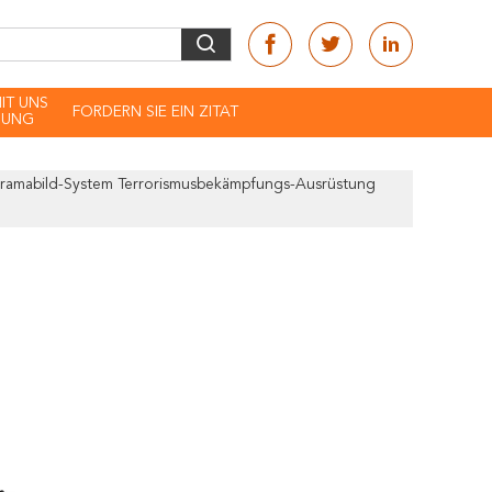
MIT UNS
FORDERN SIE EIN ZITAT
DUNG
ramabild-System Terrorismusbekämpfungs-Ausrüstung