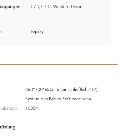
dingungen :
T / T, L / C, Western Union
Topsky
:
860*700*650mm (einschließlich PTZ)
:
System des Bildes 360°panorama
rabstand:
1000m
rüstung