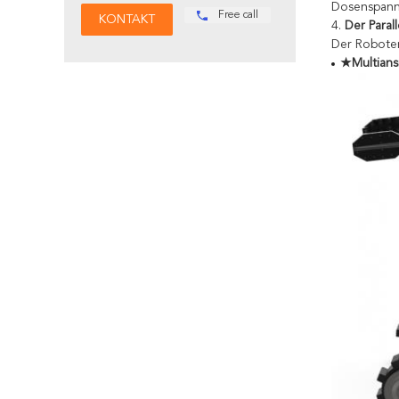
Dosenspann
Free call
4.
Der Paral
Der Robote
★Multians