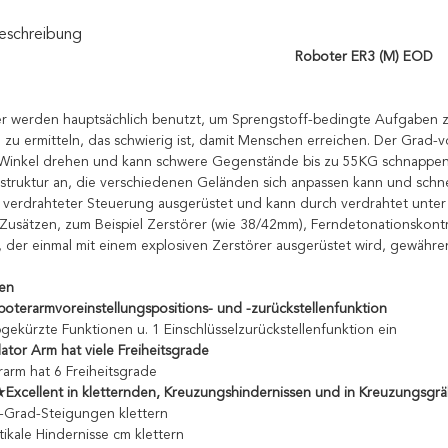
eschreibung
Roboter ER3 (M) EOD
r werden hauptsächlich benutzt, um Sprengstoff-bedingte Aufgaben 
zu ermitteln, das schwierig ist, damit Menschen erreichen. Der Grad-v
Winkel drehen und kann schwere Gegenstände bis zu 55KG schnappen.
truktur an, die verschiedenen Geländen sich anpassen kann und schnel
 verdrahteter Steuerung ausgerüstet und kann durch verdrahtet unter
Zusätzen, zum Beispiel Zerstörer (wie 38/42mm), Ferndetonationskontr
, der einmal mit einem explosiven Zerstörer ausgerüstet wird, gewähre
ten
oterarmvoreinstellungspositions- und -zurückstellenfunktion
bgekürzte Funktionen u. 1 Einschlüsselzurückstellenfunktion ein
tor Arm hat viele Freiheitsgrade
arm hat 6 Freiheitsgrade
★Excellent in kletternden, Kreuzungshindernissen und in Kreuzungsgr
-Grad-Steigungen klettern
tikale Hindernisse cm klettern