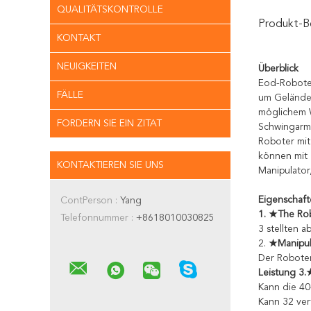
QUALITÄTSKONTROLLE
Produkt-B
KONTAKT
NEUIGKEITEN
Überblick
Eod-Robote
FÄLLE
um Gelände 
möglichem 
FORDERN SIE EIN ZITAT
Schwingarms
Roboter mit
können mit 
KONTAKTIEREN SIE UNS
Manipulator
Eigenschaf
ContPerson :
Yang
1. ★The Rob
Telefonnummer :
+8618010030825
3 stellten a
2.
★Manipula
Der Roboter
Leistung 3.
Kann die 40
Kann 32 ver