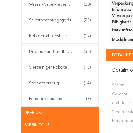
Verpackun
Wasser-Nebel-Feuerlöscher
(20)
Information
Versorgung
Selbstbeatmungsgerät
(28)
Fähigkeit :
Herkunftsor
Roboterfahrgestelle
(19)
Modellnum
Drohne zur Brandbekämpfung
(38)
DETAILIN
Vierbeiniger Roboterhund
(13)
Detailinf
Spezialfahrzeug
(14)
Schirm:
Gewicht:
Feuerlöschpumpe
(8)
drahtloser
Steuerabst
ÜBER UNS
Hervorheb
FABRIK TOUR