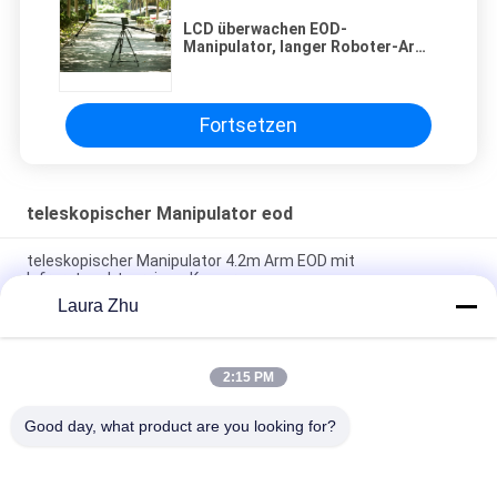
LCD überwachen EOD-
Manipulator, langer Roboter-Arm-
teleskopischen
Robotermanipulator
Fortsetzen
teleskopischer Manipulator eod
teleskopischer Manipulator 4.2m Arm EOD mit
Infrarotnachtversions-Kamera
Laura Zhu
Hochempfindlicher Rückstreuendetektor für
Sicherheitsanlagen gegen Explosionen
2:15 PM
LCD überwachen EOD-Manipulator, langer Roboter-Arm-
teleskopischen Robotermanipulator
Good day, what product are you looking for?
Beliebte Kategorien
Alle