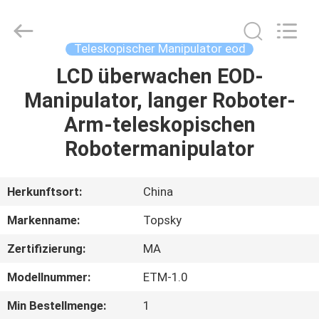
Beijing
Topsky
Century Holding Co.,Ltd.
All
Rights
Teleskopischer Manipulator eod
Reserved.
LCD überwachen EOD-
HAUS
Manipulator, langer Roboter-
PRODUKTE
Arm-teleskopischen
Robotermanipulator
ÜBER
UNS
Herkunftsort:
China
Markenname:
Topsky
FABRIK-
Zertifizierung:
MA
AUSFLUG
Modellnummer:
ETM-1.0
QUALITÄTSKONTROLLE
Min Bestellmenge:
1