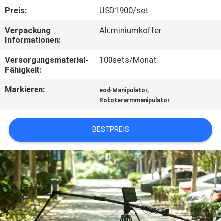
Preis:
USD1900/set
TRETEN
Verpackung
Aluminiumkoffer
SIE
Informationen:
MIT
Versorgungsmaterial-
100sets/Monat
UNS
Fähigkeit:
IN
Markieren:
,
eod-Manipulator
Roboterarmmanipulator
VERBINDUNG
BESTPREIS
FORDERN
SIE EIN
ZITAT
SITEMAP