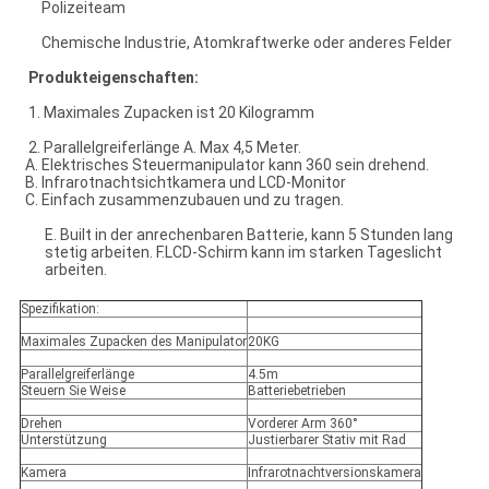
Polizeiteam
Chemische Industrie, Atomkraftwerke oder anderes Felder
Produkteigenschaften:
1. Maximales Zupacken ist 20 Kilogramm
2. Parallelgreiferlänge A. Max 4,5 Meter.
Elektrisches Steuermanipulator kann 360 sein drehend.
Infrarotnachtsichtkamera und LCD-Monitor
Einfach zusammenzubauen und zu tragen.
E. Built in der anrechenbaren Batterie, kann 5 Stunden lang
stetig arbeiten. F.LCD-Schirm kann im starken Tageslicht
arbeiten.
Spezifikation:
Maximales Zupacken des Manipulator
20KG
Parallelgreiferlänge
4.5m
Steuern Sie Weise
Batteriebetrieben
Drehen
Vorderer Arm 360°
Unterstützung
Justierbarer Stativ mit Rad
Kamera
Infrarotnachtversionskamera