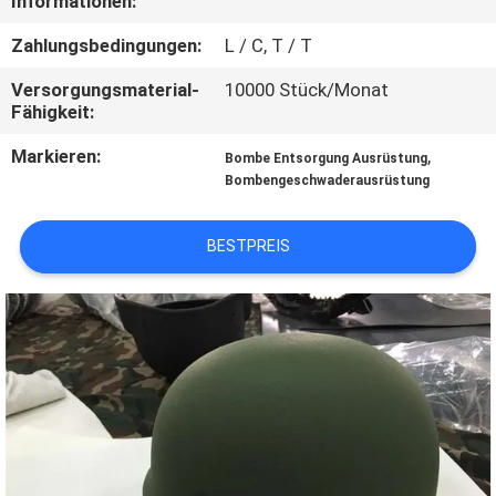
Informationen:
TRETEN
Zahlungsbedingungen:
L / C, T / T
SIE
Versorgungsmaterial-
10000 Stück/Monat
Fähigkeit:
MIT
UNS
Markieren:
,
Bombe Entsorgung Ausrüstung
Bombengeschwaderausrüstung
IN
VERBINDUNG
BESTPREIS
FORDERN
SIE EIN
ZITAT
SITEMAP