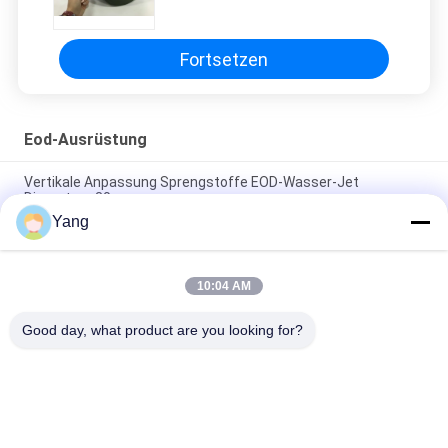
Sturzhelm vier Punkt-Art
Suspendierung
Fortsetzen
Eod-Ausrüstung
Vertikale Anpassung Sprengstoffe EOD-Wasser-Jet
Disrupters 30cm
Yang
Eod-Wasserstrahlunterbrecher, explosive Wasser-
Unterbrecherscheibe 0 - 30cm vertikale Anpassung
10:04 AM
Wurfs-Untersuchungs-Bombe Defusals-Roboter für
gefährliche Umwelt
Good day, what product are you looking for?
Beliebte Kategorien
Alle
Terrorismusbekämpfungs-
Feuerbekämpfungsroboter
Ausrüstung