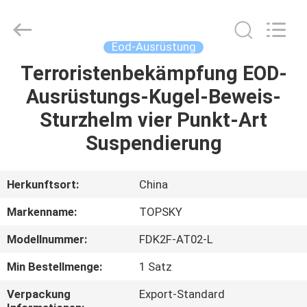
Beijing
Topsky
Century Holding Co.,Ltd.
All
Rights
Eod-Ausrüstung
Reserved.
Terroristenbekämpfung EOD-
HAUS
Ausrüstungs-Kugel-Beweis-
PRODUKTE
Sturzhelm vier Punkt-Art
Suspendierung
ÜBER
UNS
Herkunftsort:
China
Markenname:
TOPSKY
FABRIK-
Modellnummer:
FDK2F-AT02-L
AUSFLUG
Min Bestellmenge:
1 Satz
QUALITÄTSKONTROLLE
Verpackung
Export-Standard