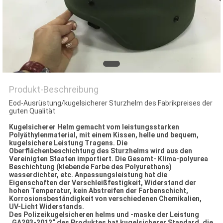
PRIVACY
POLICY
Produkt-Beschreibung
Eod-Ausrüstung/kugelsicherer Sturzhelm des Fabrikpreises der
guten Qualität
Kugelsicherer Helm gemacht vom leistungsstarken
Polyäthylenmaterial, mit einem Kissen, helle und bequem,
kugelsichere Leistung Tragens. Die
Oberflächenbeschichtung des Sturzhelms wird aus den
Vereinigten Staaten importiert. Die Gesamt- Klima-polyurea
Beschichtung (klebende Farbe des Polyurethans)
wasserdichter, etc. Anpassungsleistung hat die
Eigenschaften der Verschleißfestigkeit, Widerstand der
hohen Temperatur, kein Abstreifen der Farbenschicht,
Korrosionsbeständigkeit von verschiedenen Chemikalien,
UV-Licht Widerstands.
Des Polizeikugelsicheren helms und -maske der Leistung
„GA293-2012“ des Produktes hat kugelsicherer Standard, die