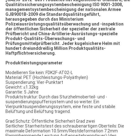
Qualitätssicherungssystembescheinigung ISO 9001-2008,
managementsystembescheinigung der nationalen Armee
GJB9001B-2009 die Standardqualitätsgeführt,
herausgegeben durch das Ministerium
Polizeiausrüstungsqualitätsüberwachung und -inspektion
der öffentlichen Sicherheit der spezieller der zentrale
Prüfbericht und China-Artillerie-Ausrüstungs-spezielle
Produkt-Qualitäts-Überwachungs- und
Prüfungsmittelprüfbericht. Jeder kugelsichere Helm mit
hundert dreiunddreißig Million Produktqualitäts-
Haftpflichtversicherung.
Produktleistungsparameter
Modellieren Sie kein: FDK2F-AT02-L
Material: PET (Hochleistungs-Polyäthylen)
Suspendierung: Vier-Punktart
Gewicht: ≤1.32kg
Garantie: 5 Jahre
Produktstruktur: Durch das Sturzhelmoberteil- und -
suspendierungspuffersystem und so weiter. Ein
Vierpunktsuspendierungssystem, eine feste und stabile
Belüftung und Belüftung tragend.
Grad Schutz: Öffentliche Sicherheit Grad zwei
Seitlicher Starrheitstest des schraubenartigen Oberteils: Die
maximale Deformation 10.5mm/Restdeformation 7.2mm
Flammhemmende Leistung Außenseitebrenndauer) (des