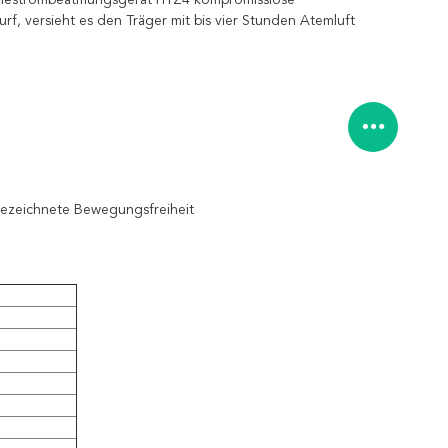
Ruhestrombeatmungsgerät HYZ4 kompromisslose
f, versieht es den Träger mit bis vier Stunden Atemluft
sgezeichnete Bewegungsfreiheit