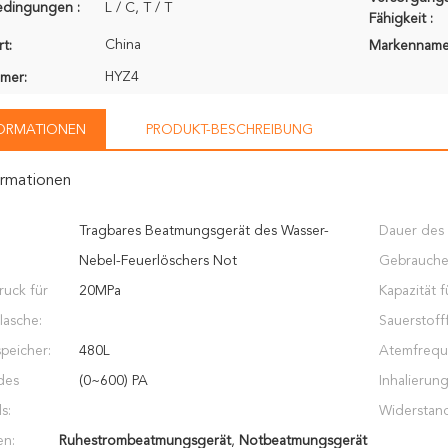
edingungen :
L / C, T / T
Fähigkeit :
China
t:
Markenname
HYZ4
mer:
FORMATIONEN
PRODUKT-BESCHREIBUNG
ormationen
Tragbares Beatmungsgerät des Wasser-
Dauer des
Nebel-Feuerlöschers Not
Gebrauche
ruck für
20MPa
Kapazität f
lasche:
Sauerstoff
peicher:
480L
Atemfrequ
des
(0~600) PA
Inhalierun
s:
Widerstand
en:
Ruhestrombeatmungsgerät
,
Notbeatmungsgerät