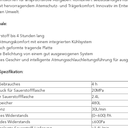
ntworfen für anspruchsvolle Aufgaben: Kombiniert selbstständiges 
mit hervorragendem Atemschutz- und Trägerkomfort. Innovativ im Entwur
gen Umwelt.
ale:
stoff bis 4 Stunden lang
Atmungskomfort mit einem integrierten Kühlsystem
ch geformte tragende Platte
rte Belichtung von einem gut ausgewogenen System
tes Geschirr und intelligente Atmungsschlauchleitungsführung für au
pezifikation:
Gebrauches
4 h
uck für Sauerstoffflasche
20MPa
r Sauerstoffflasche
2.4L
peicher
480L
enz
30L/min
es Widerstands
(0~600) PA
 des Widerstands
≤600Pa