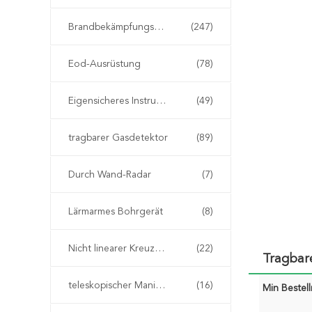
Brandbekämpfungseinrichtung
(247)
Eod-Ausrüstung
(78)
Eigensicheres Instrument
(49)
tragbarer Gasdetektor
(89)
Durch Wand-Radar
(7)
Lärmarmes Bohrgerät
(8)
Nicht linearer Kreuzungs-Detektor
(22)
Tragbar
teleskopischer Manipulator eod
(16)
Min Bestel