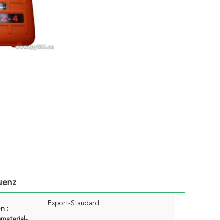
uenz
Export-Standard
n :
material-