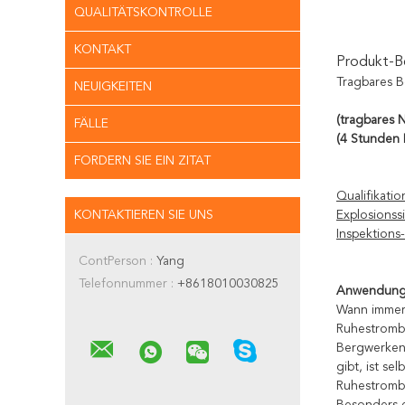
QUALITÄTSKONTROLLE
KONTAKT
Produkt-B
Tragbares 
NEUIGKEITEN
(tragbares 
FÄLLE
(4 Stunden
FORDERN SIE EIN ZITAT
Qualifikatio
KONTAKTIEREN SIE UNS
Explosionssi
Inspektions
ContPerson :
Yang
Telefonnummer :
+8618010030825
Anwendun
Wann immer
Ruhestromb
Bergwerken,
gibt, ist s
Ruhestromb