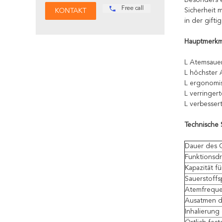
Besonders e
Free call
Sicherheit 
in der gifti
Hauptmerkm
L Atemsauer
L höchster 
L ergonomis
L verringe
L verbesser
Technische S
Dauer des 
Funktionsdr
Kapazität fü
Sauerstoffs
Atemfrequ
Ausatmen d
Inhalierung