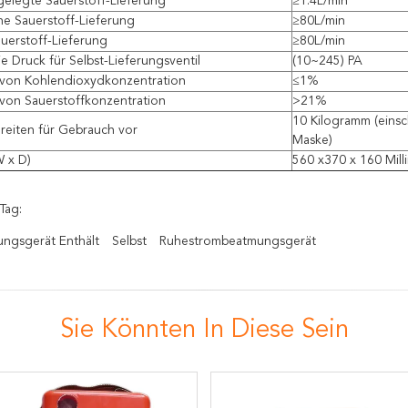
tgelegte Sauerstoff-Lieferung
≥1.4L/min
e Sauerstoff-Lieferung
≥80L/min
uerstoff-Lieferung
≥80L/min
e Druck für Selbst-Lieferungsventil
(10~245) PA
 von Kohlendioxydkonzentration
≤1%
 von Sauerstoffkonzentration
>21%
10 Kilogramm (einsch
reiten für Gebrauch vor
Maske)
 x D)
560 x370 x 160 Mill
Tag:
ngsgerät Enthält
Selbst
Ruhestrombeatmungsgerät
Sie Könnten In Diese Sein