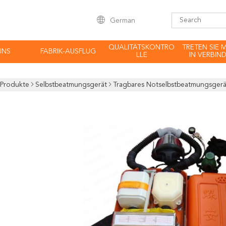
German
QUALITÄTSKONTRO
TRETEN SIE 
UNS
FABRIK-AUSFLUG
LLE
IN VERBIN
Produkte
Selbstbeatmungsgerät
Tragbares Notselbstbeatmungsgerä