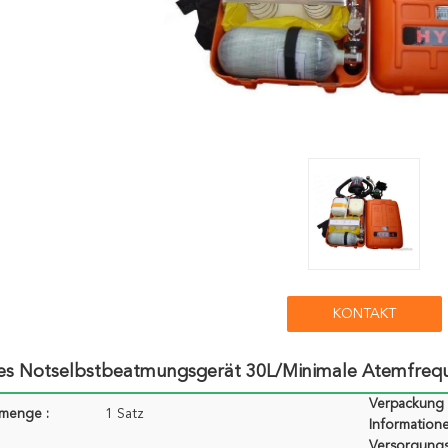
KONTAKT
es Notselbstbeatmungsgerät 30L/minimale Atemfreq
Verpackung
lmenge :
1 Satz
Informatione
Versorgungs