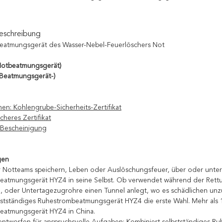
eschreibung
Beatmungsgerät des Wasser-Nebel-Feuerlöschers Not
Notbeatmungsgerät)
 Beatmungsgerät-)
nen: Kohlengrube-Sicherheits-Zertifikat
cheres Zertifikat
-Bescheinigung
gen
 Notteams speichern, Leben oder Auslöschungsfeuer, über oder unte
eatmungsgerät HYZ4 in seine Selbst. Ob verwendet während der Rett
 oder Untertagezugrohre einen Tunnel anlegt, wo es schädlichen unzu
elbstständiges Ruhestrombeatmungsgerät HYZ4 die erste Wahl. Mehr als
eatmungsgerät HYZ4 in China.