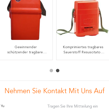
Automatischer
Gewinnender
Komprimiertes Sauerstoff-
Komprimiertes tragbares
medizinischer Sauerstoff
schützender tragbarer
Sauerstoff Resuscitator-
Selbstretter-
Mzs30 Resuscitator 405 *
Sauerstoff Resuscitator
Beatmungsgerät,
Isolierhandbuch
120 Minuten lokalisierte
295 * 195mm mit
selbstständiger
Sauerstoffflasche 1l
komprimiertes
Selbstretter 11kg
Nehmen Sie Kontakt Mit Uns Auf
 Yu
Tragen Sie Ihre Mitteilung ein