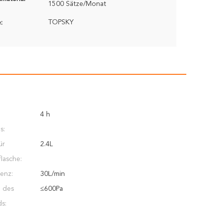
1500 Sätze/Monat
TOPSKY
:
4 h
s:
ür
2.4L
flasche:
enz:
30L/min
g des
≤600Pa
s: