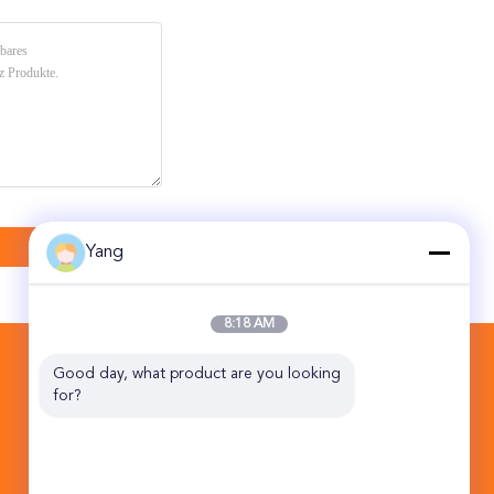
Yang
8:18 AM
KONTAKT
Good day, what product are you looking 
for?
Beijing Topsky Century Holding Co.,Ltd
Straßen-Jins Qiao 10B NO.17 HuanKe
mittlerer Industrie-Basis Tongzhou-Bezirk
Peking China 101102