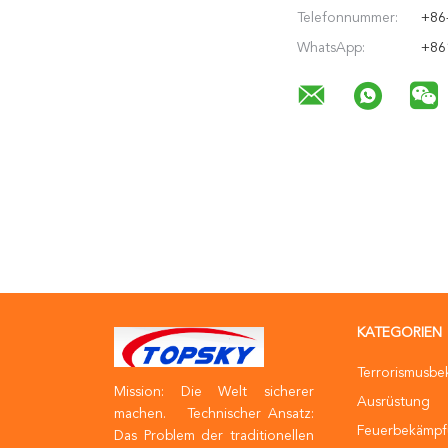
Telefonnummer:
+86
WhatsApp:
+86
KATEGORIEN
Terrorismusb
Mission: Die Welt sicherer
Ausrüstung
machen. Technischer Ansatz:
Feuerbekämpf
Das Problem der traditionellen