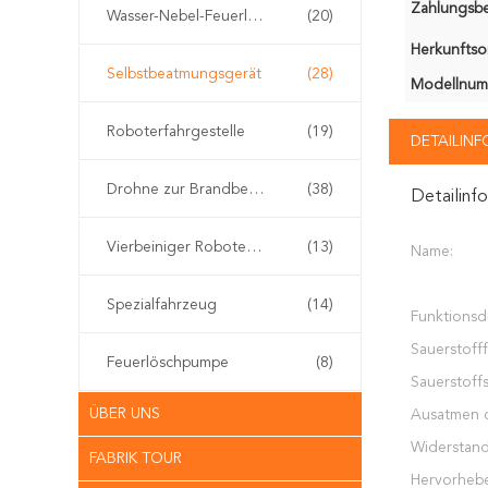
Zahlungsb
Wasser-Nebel-Feuerlöscher
(20)
Herkunftsor
Selbstbeatmungsgerät
(28)
Modellnum
Roboterfahrgestelle
(19)
DETAILIN
Drohne zur Brandbekämpfung
(38)
Detailinf
Vierbeiniger Roboterhund
(13)
Name:
Spezialfahrzeug
(14)
Funktionsd
Sauerstofff
Feuerlöschpumpe
(8)
Sauerstoffs
ÜBER UNS
Ausatmen 
Widerstand
FABRIK TOUR
Hervorheb