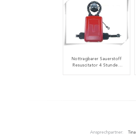
Nottragbarer Sauerstoff
Zuverlässiger
medizinischer Sauerstoff-
Resuscitator 4 Stunden
Resuscitator komprimierte
Beatmungsgerät-
Inspektions-
Isolierbescheinigung
Ansprechpartner:
Tina