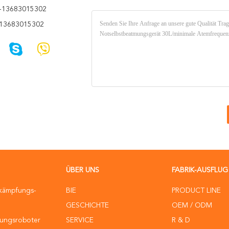
-13683015302
13683015302
ÜBER UNS
FABRIK-AUSFLUG
ekämpfungs-
BIE
PRODUCT LINE
GESCHICHTE
OEM / ODM
ungsroboter
SERVICE
R & D