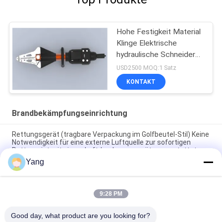
Hohe Festigkeit Material
Klinge Elektrische
hydraulische Schneider
Expandier
USD2500 MOQ:1 Satz
KONTAKT
Brandbekämpfungseinrichtung
Rettungsgerät (tragbare Verpackung im Golfbeutel-Stil) Keine
Notwendigkeit für eine externe Luftquelle zur sofortigen
Rettung, ist mit einem Luftdruckmessgerät ausgestattet.
Yang
Unterboden-Kühleinrichtung für Fahrzeuge mit neuer Energie
(Wagen-Typ)
9:28 PM
Einrichtung zur Kühlung der Karosserie für Fahrzeuge mit
neuer Energie (Typ des Behälters)
Good day, what product are you looking for?