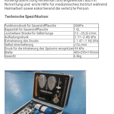
Kohlengruberettung verwendet und angewendet auch in
Notrettung und -erste Hilfe für medizinisches Institut während
Heimarbeit sowie eskortierend die verletzte Person.
Technische Spezifikation:
Funktionsdruck für Sauerstoffflasche
20MPa
Kapazität für Sauerstoffflasche
1.0L
Justierbare Strecke für Selbst-lunge
(12 ~25,5) l/min
Aufladungsdruck
(1.77~2.45) kPa
Extrahierung des Drucks
(- 1.47~-1.96) kPa
Selbst-Atemlieferung
≥15L/min
Druck für die Inhalierung des Sputums einspritzen
-59 kPa
Maße
405×295×195mm
Gewicht
6.8kg