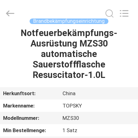
Beijing
Topsky
Century Holding Co.,Ltd.
All
Rights
Brandbekämpfungseinrichtung
Reserved.
Notfeuerbekämpfungs-
HAUS
Ausrüstung MZS30
PRODUKTE
automatische
Sauerstoffflasche
ÜBER
Resuscitator-1.0L
UNS
Herkunftsort:
China
FABRIK-
Markenname:
TOPSKY
AUSFLUG
Modellnummer:
MZS30
QUALITÄTSKONTROLLE
Min Bestellmenge:
1 Satz