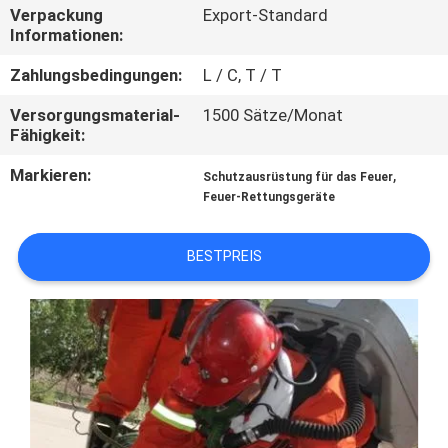
Verpackung
Export-Standard
Informationen:
TRETEN
SIE
Zahlungsbedingungen:
L / C, T / T
MIT
Versorgungsmaterial-
1500 Sätze/Monat
Fähigkeit:
UNS
IN
Markieren:
,
Schutzausrüstung für das Feuer
Feuer-Rettungsgeräte
VERBINDUNG
BESTPREIS
FORDERN
SIE EIN
ZITAT
SITEMAP