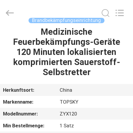
Beijing
Topsky
Century Holding Co.,Ltd.
All
Rights
Brandbekämpfungseinrichtung
Reserved.
Medizinische
HAUS
Feuerbekämpfungs-Geräte
PRODUKTE
120 Minuten lokalisierten
komprimierten Sauerstoff-
ÜBER
Selbstretter
UNS
Herkunftsort:
China
FABRIK-
Markenname:
TOPSKY
AUSFLUG
Modellnummer:
ZYX120
QUALITÄTSKONTROLLE
Min Bestellmenge:
1 Satz