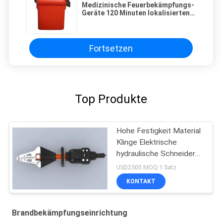
Medizinische Feuerbekämpfungs-
Geräte 120 Minuten lokalisierten
komprimierten Sauerstoff-
Selbstretter
Fortsetzen
Top Produkte
Hohe Festigkeit Material
Klinge Elektrische
hydraulische Schneider
Expandier
USD2500 MOQ:1 Satz
KONTAKT
Brandbekämpfungseinrichtung