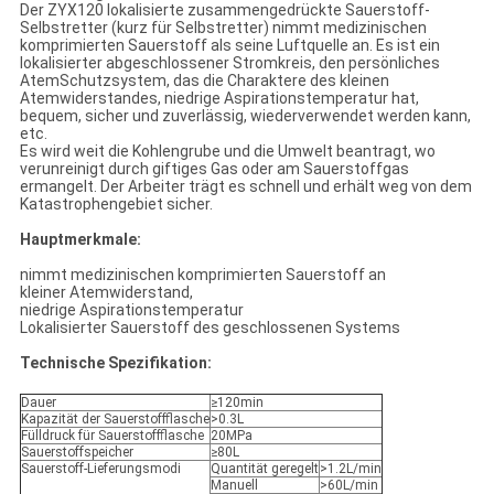
Der ZYX120 lokalisierte zusammengedrückte Sauerstoff-
Selbstretter (kurz für Selbstretter) nimmt medizinischen
komprimierten Sauerstoff als seine Luftquelle an. Es ist ein
lokalisierter abgeschlossener Stromkreis, den persönliches
AtemSchutzsystem, das die Charaktere des kleinen
Atemwiderstandes, niedrige Aspirationstemperatur hat,
bequem, sicher und zuverlässig, wiederverwendet werden kann,
etc.
Es wird weit die Kohlengrube und die Umwelt beantragt, wo
verunreinigt durch giftiges Gas oder am Sauerstoffgas
ermangelt. Der Arbeiter trägt es schnell und erhält weg von dem
Katastrophengebiet sicher.
Hauptmerkmale:
nimmt medizinischen komprimierten Sauerstoff an
kleiner Atemwiderstand,
niedrige Aspirationstemperatur
Lokalisierter Sauerstoff des geschlossenen Systems
Technische Spezifikation:
Dauer
≥120min
Kapazität der Sauerstoffflasche
>0.3L
Fülldruck für Sauerstoffflasche
20MPa
Sauerstoffspeicher
≥80L
Sauerstoff-Lieferungsmodi
Quantität geregelt
>1.2L/min
Manuell
>60L/min