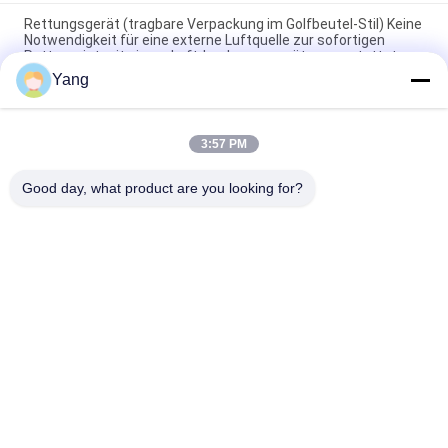
Rettungsgerät (tragbare Verpackung im Golfbeutel-Stil) Keine
Notwendigkeit für eine externe Luftquelle zur sofortigen
Rettung, ist mit einem Luftdruckmessgerät ausgestattet.
Yang
Unterboden-Kühleinrichtung für Fahrzeuge mit neuer Energie
(Wagen-Typ)
3:57 PM
Einrichtung zur Kühlung der Karosserie für Fahrzeuge mit
neuer Energie (Typ des Behälters)
Good day, what product are you looking for?
Beliebte Kategorien
Alle
Terrorismusbekämpfungs-
Feuerbekämpfungsroboter
Ausrüstung
Wasser-
Leben-Detektor
Rettungsausrüstung
Erdbeben-
Brandbekämpfungseinricht
Rettungsausrüstung