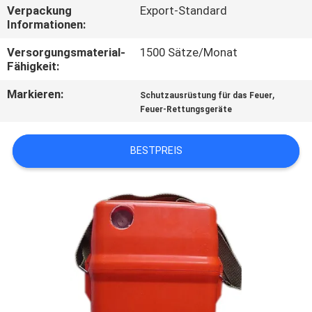
Verpackung
Export-Standard
Informationen:
TRETEN
SIE
Versorgungsmaterial-
1500 Sätze/Monat
Fähigkeit:
MIT
Markieren:
,
Schutzausrüstung für das Feuer
UNS
Feuer-Rettungsgeräte
IN
VERBINDUNG
BESTPREIS
FORDERN
SIE EIN
ZITAT
SITEMAP