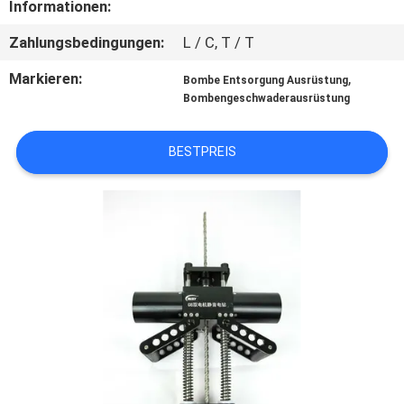
Informationen:
TRETEN
Zahlungsbedingungen:
L / C, T / T
SIE
Markieren:
,
Bombe Entsorgung Ausrüstung
MIT
Bombengeschwaderausrüstung
UNS
BESTPREIS
IN
VERBINDUNG
FORDERN
SIE EIN
ZITAT
SITEMAP