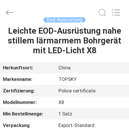
Beijing
Topsky
Century Holding Co.,Ltd.
All
Rights
Eod-Ausrüstung
Reserved.
Leichte EOD-Ausrüstung nahe
HAUS
stillem lärmarmem Bohrgerät
PRODUKTE
mit LED-Licht X8
ÜBER
Herkunftsort:
China
UNS
Markenname:
TOPSKY
Zertifizierung:
Police certificate
FABRIK-
Modellnummer:
X8
AUSFLUG
Min Bestellmenge:
1 Satz
QUALITÄTSKONTROLLE
Verpackung
Export-Standard