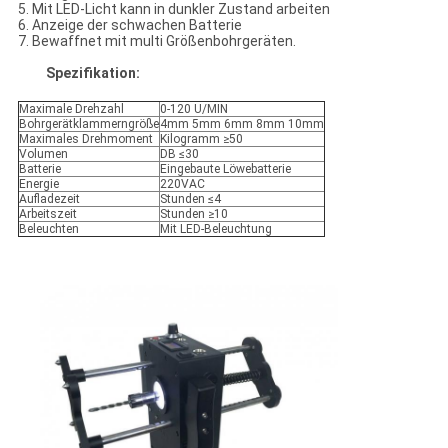
5. Mit LED-Licht kann in dunkler Zustand arbeiten
6. Anzeige der schwachen Batterie
7. Bewaffnet mit multi Größenbohrgeräten.
Spezifikation:
Maximale Drehzahl
0-120 U/MIN
Bohrgerätklammerngröße
4mm 5mm 6mm 8mm 10mm
Maximales Drehmoment
Kilogramm ≥50
Volumen
DB ≤30
Batterie
Eingebaute Löwebatterie
Energie
220VAC
Aufladezeit
Stunden ≤4
Arbeitszeit
Stunden ≥10
Beleuchten
Mit LED-Beleuchtung