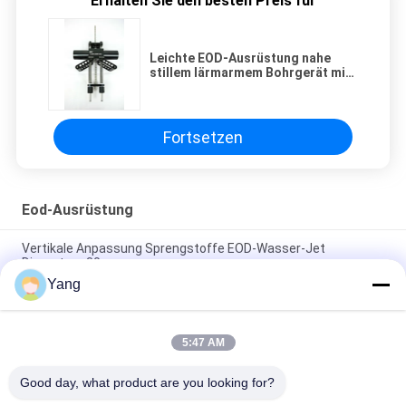
Erhalten Sie den besten Preis für
Leichte EOD-Ausrüstung nahe
stillem lärmarmem Bohrgerät mit
LED-Licht X8
Fortsetzen
Eod-Ausrüstung
Vertikale Anpassung Sprengstoffe EOD-Wasser-Jet
Disrupters 30cm
Yang
Eod-Wasserstrahlunterbrecher, explosive Wasser-
Unterbrecherscheibe 0 - 30cm vertikale Anpassung
5:47 AM
Wurfs-Untersuchungs-Bombe Defusals-Roboter für
gefährliche Umwelt
Good day, what product are you looking for?