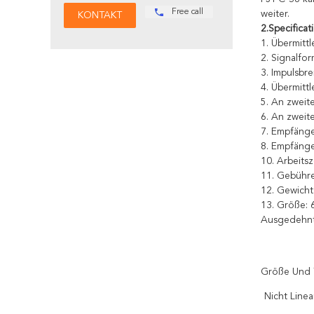
Free call
weiter.
2.Specificat
1. Übermitt
2. Signalfo
3. Impulsbre
4. Übermittl
5. An zweit
6. An zweit
7. Empfänge
8. Empfänge
10. Arbeitsz
11. Gebühre
12. Gewicht
13. Größe:
Ausgedehn
Größe Und 
Nicht Line