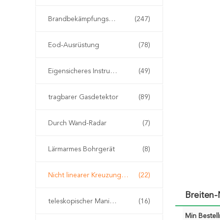
Brandbekämpfungseinrichtung
(247)
Eod-Ausrüstung
(78)
Eigensicheres Instrument
(49)
tragbarer Gasdetektor
(89)
Durch Wand-Radar
(7)
Lärmarmes Bohrgerät
(8)
Nicht linearer Kreuzungs-Detektor
(22)
Breiten-
teleskopischer Manipulator eod
(16)
Min Bestel