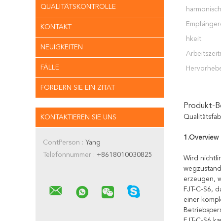
QUALITÄTSKONTROLLE
harmonisc
Empfängere
KONTAKT
hkeit:
NEUIGKEITEN
Arbeitszeitr
FÄLLE
Hervorheb
FORDERN SIE EIN ZITAT
Produkt-B
Qualitätsfa
KONTAKTIEREN SIE UNS
1.Overview
ContPerson :
Yang
Telefonnummer :
+8618010030825
Wird nichtl
wegzustand 
erzeugen, w
FJT-C-S6, d
einer kompl
Betriebsper
FJT-C-S6 ka