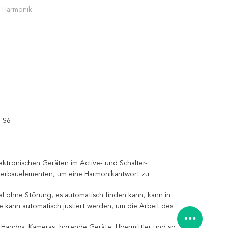
n Harmonik:
C-S6
ektronischen Geräten im Active- und Schalter-
iterbauelementen, um eine Harmonikantwort zu
 ohne Störung, es automatisch finden kann, kann in
kann automatisch justiert werden, um die Arbeit des
g, Handys, Kameras, hörende Geräte, Übermittler und so