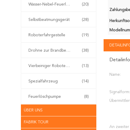
Wasser-Nebel-Feuerlöscher
(20)
Zahlungsb
Selbstbeatmungsgerät
(28)
Herkunftsor
Modellnum
Roboterfahrgestelle
(19)
DETAILIN
Drohne zur Brandbekämpfung
(38)
Detailinf
Vierbeiniger Roboterhund
(13)
Name:
Spezialfahrzeug
(14)
Signalform:
Feuerlöschpumpe
(8)
Übermittler
ÜBER UNS
FABRIK TOUR
An zweiter 