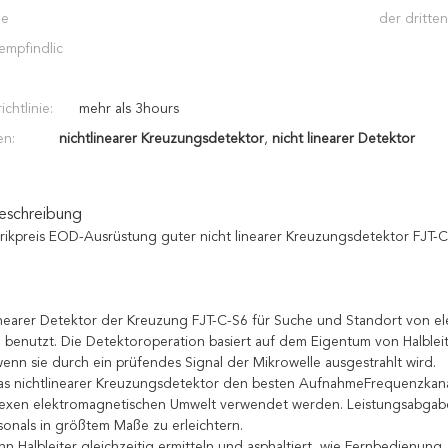
he
der dritte
mpfindlic
ichtlinie:
mehr als 3hours
en:
nichtlinearer Kreuzungsdetektor
,
nicht linearer Detektor
eschreibung
brikpreis EOD-Ausrüstung guter nicht linearer Kreuzungsdetektor FJT-
inearer Detektor der Kreuzung FJT-C-S6 für Suche und Standort von el
benutzt. Die Detektoroperation basiert auf dem Eigentum von Halble
enn sie durch ein prüfendes Signal der Mikrowelle ausgestrahlt wird.
as nichtlinearer Kreuzungsdetektor den besten AufnahmeFrequenzkanal
exen elektromagnetischen Umwelt verwendet werden. Leistungsabgabe 
sonals in größtem Maße zu erleichtern.
nn Halbleiter gleichzeitig ermitteln und asphaltiert, wie Fernbedienun