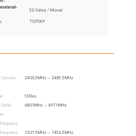
n :
material-
50 Sätze / Monat
TOPSKY
:
-Strecke:
2400.5MHz -- 2485.5MHz
e:
500us
 Stelle
4801MHz -- 4971MHz
he
frequenz:
frequenz
7201.5MHz -- 7456.5MHz