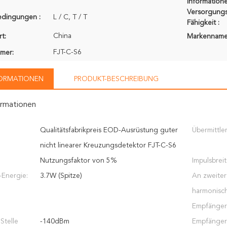
Informatione
Versorgungs
edingungen :
L / C, T / T
Fähigkeit :
China
t:
Markenname
FJT-C-S6
mer:
FORMATIONEN
PRODUKT-BESCHREIBUNG
ormationen
Qualitätsfabrikpreis EOD-Ausrüstung guter
Übermittler
nicht linearer Kreuzungsdetektor FJT-C-S6
Nutzungsfaktor von 5%
Impulsbreit
-Energie:
3.7W (Spitze)
An zweiter
harmonisc
Empfänger
Stelle
-140dBm
Empfänger