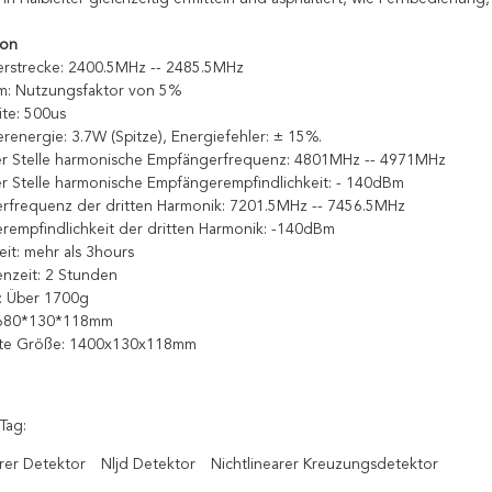
ion
lerstrecke: 2400.5MHz -- 2485.5MHz
rm: Nutzungsfaktor von 5%
ite: 500us
erenergie: 3.7W (Spitze), Energiefehler: ± 15%.
er Stelle harmonische Empfängerfrequenz: 4801MHz -- 4971MHz
er Stelle harmonische Empfängerempfindlichkeit: - 140dBm
rfrequenz der dritten Harmonik: 7201.5MHz -- 7456.5MHz
rempfindlichkeit der dritten Harmonik: -140dBm
eit: mehr als 3hours
nzeit: 2 Stunden
: Über 1700g
 680*130*118mm
te Größe: 1400x130x118mm
Tag:
arer Detektor
Nljd Detektor
Nichtlinearer Kreuzungsdetektor