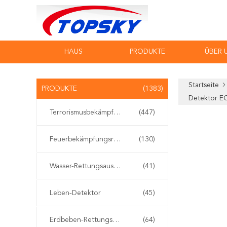
HAUS
PRODUKTE
ÜBER 
Startseite
PRODUKTE
(1383)
Detektor E
Terrorismusbekämpfungs-Ausrüstung
(447)
Feuerbekämpfungsroboter
(130)
Wasser-Rettungsausrüstung
(41)
Leben-Detektor
(45)
Erdbeben-Rettungsausrüstung
(64)