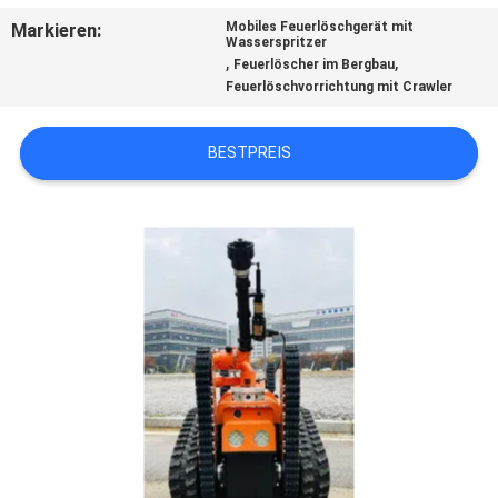
Markieren:
Mobiles Feuerlöschgerät mit
TRETEN
Wasserspritzer
,
,
Feuerlöscher im Bergbau
SIE
Feuerlöschvorrichtung mit Crawler
MIT
BESTPREIS
UNS
IN
VERBINDUNG
FORDERN
SIE EIN
ZITAT
SITEMAP