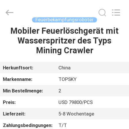
Beijing
Topsky
Century Holding Co.,Ltd.
All
Rights
Feuerbekämpfungsroboter
Reserved.
Mobiler Feuerlöschgerät mit
HAUS
Wasserspritzer des Typs
PRODUKTE
Mining Crawler
ÜBER
Herkunftsort:
China
UNS
Markenname:
TOPSKY
Min Bestellmenge:
2
FABRIK-
Preis:
USD 79800/PCS
AUSFLUG
Lieferzeit:
5-8 Wochentage
QUALITÄTSKONTROLLE
Zahlungsbedingungen:
T/T