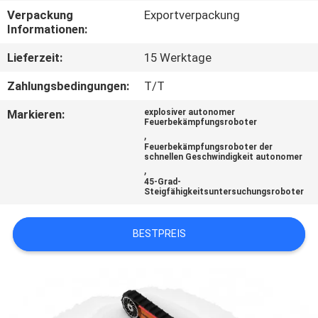
Verpackung
Exportverpackung
TRETEN
Informationen:
SIE
Lieferzeit:
15 Werktage
MIT
Zahlungsbedingungen:
T/T
UNS
Markieren:
explosiver autonomer
IN
Feuerbekämpfungsroboter
,
VERBINDUNG
Feuerbekämpfungsroboter der
schnellen Geschwindigkeit autonomer
,
45-Grad-
FORDERN
Steigfähigkeitsuntersuchungsroboter
SIE EIN
BESTPREIS
ZITAT
SITEMAP