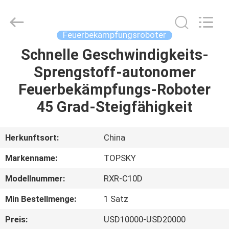
Beijing
Topsky
Century Holding Co.,Ltd.
All
Rights
Feuerbekämpfungsroboter
Reserved.
Schnelle Geschwindigkeits-
HAUS
Sprengstoff-autonomer
PRODUKTE
Feuerbekämpfungs-Roboter
45 Grad-Steigfähigkeit
ÜBER
UNS
Herkunftsort:
China
Markenname:
TOPSKY
FABRIK-
Modellnummer:
RXR-C10D
AUSFLUG
Min Bestellmenge:
1 Satz
QUALITÄTSKONTROLLE
Preis:
USD10000-USD20000