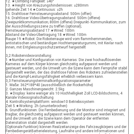
12. ★Climbing Fähigkeit: ≥40°
13. ★Height von Kreuzungshindernissen: ≥280mm
gehende Zeit 14.★Continuous: ≥2h
15. Drahtloser Fernsteuerungsabstand: 500m (offen)
16. Drahtloser Video-Übertragungsabstand: 500m (offene)
Zweipunktkommunikation; 800m (offene) Dreipunkt- Kommunikation, zum
der Ausschließungsszene zu treffen (optional);
Fernsteuerungsabstand 17.★Wired: 100m
Abstand der Video-Übertragung 18.★Wired: 100m
Raupe 19.★Robot: Die Roboterraupe wird vom flammhemmenden,
antistatischen und beständigen Hochtemperaturgummi, mit Kevlar nach
innen, mit Entgleisungsschutzentwurf hergestellt
3,2 Robotervideovorstellung:
1.★Number und Konfiguration von Kameras: Die zwei hochauflösenden
Kameras auf dem Körper können gleichzeitig aufgepasst werden und
gesteuert werden, und die Umwelt um die Szene kann dem Fernprüfer stabil
dargestellt werden, der das drahtlose Fahren des Roboters zufriedenstellen
und die Kampf-Leistungsfähigkeit erheblich verbessern kann.
3,3 Fernsteuerungsterminalkonfigurationsparameter
1. Maße: 362*188*40 (ausschließlich der Rockerhöhe)
2. Ganzes Maschinengewicht: 2.5kg
3. ★Display: keine weniger als 10 Hochhelligkeit Zoll LCD-Bildschirms, 4
Kanäle Videosignalschaltung
4. Kontrollsystemplattform: window10 Betriebssystem
Zeit 5.★Working: 2h (ununterbrochen)
6. Grundfunktionen: Die Fernbedienung und der Monitor sind integriert und
tragbar, die gleichzeitig aufgepasst werden und gesteuert werden können,
und die Umwelt um die Szene kann dem Operator der entfernten
Datenstation stabil dargestellt werden.
(Optionale Funktion) können Realzeitanzeige des Fahrzeugkörpers und der
FernbediengerätBatterieleistung, Laufnähe und andere Informationen und