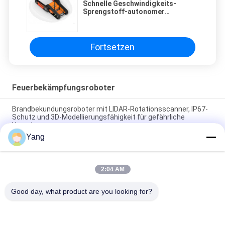
Schnelle Geschwindigkeits-
Sprengstoff-autonomer
Feuerbekämpfungs-Roboter 45
Grad-Steigfähigkeit
Fortsetzen
Feuerbekämpfungsroboter
Brandbekundungsroboter mit LIDAR-Rotationsscanner, IP67-
Schutz und 3D-Modellierungsfähigkeit für gefährliche
Umgebungen
Yang
Strominspektions-Quadruped-Roboterhund (Welpe +
selbstorganisierendes Netzwerk + Laser-Navigation +
Industrie-Steuerrechner + Dual-Optical-Schwenkneigung)
2:04 AM
Flugrettungsring
Good day, what product are you looking for?
Beliebte Kategorien
Alle