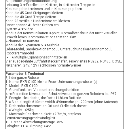
Suspendierungsmodularisierung
Leistung 3.★Excellent im Klettern, in kletternder Treppe, in
Kreuzungshindernissen und in Kreuzungsgräben
Kann die 45-Grad-Steigungen klettern
Kann die 40-Grad-Treppe klettern
Kann 28 vertikale Hindernisse cm klettern
Dosenspanne 41 breite Gräben cm
System 4.★Video
Modus der Kommunikation 3-point, Normalbetriebe in der nicht visuellen
Umwelt lösen, Kommunikationsabstand 1km
2-channel HD Kamera
Module der Expansion 5.★Multiple
Lidar-Modul, Gasdetektionsmodul, Untersuchungskardanringmodul,
Roboterarmmodul
★Multiple Expansionsschnittstellen
Vier ausgedehnte Luftfahrtsteckerhäfen, reserviertes RS232, RS485, DOSE,
Netzhafen, 24V, 12V (schlossen normalerweise)
Parameter 3.Technical
3,1 der ganze Roboter:
1. Name: RXR-C10D kleiner Feuer-Untersuchungsroboter (b)
2. Modell: RXR-C10D
3. Grundfunktion: Videountersuchungsfunktion
4. ★Protection Niveau: das Schutzniveau des ganzen Roboters ist IP67
5. Energie: elektrische, dreifache Lithium-Batterie
6.★Size: ≤length 610mm×width 490mm×height 200mm (ohne Antenne)
7. Drehendurchmesser: an Ort und Stelle sich drehen
8.★Weight: ≤25kg
9. Maximale Geschwindigkeit: ≥2.7m/s, stepless
Fernsteuerungsgeschwindigkeit
10. Gerade Abweichungsmenge: ≤5%
Fähigkeit 11.★Climbing: ≥45°