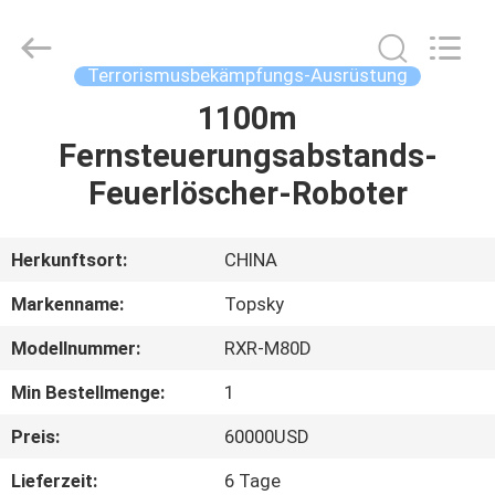
Beijing
Topsky
Century Holding Co.,Ltd.
All
Rights
Terrorismusbekämpfungs-Ausrüstung
Reserved.
1100m
HAUS
Fernsteuerungsabstands-
PRODUKTE
Feuerlöscher-Roboter
ÜBER
Herkunftsort:
CHINA
UNS
Markenname:
Topsky
Modellnummer:
RXR-M80D
FABRIK-
Min Bestellmenge:
1
AUSFLUG
Preis:
60000USD
QUALITÄTSKONTROLLE
Lieferzeit:
6 Tage