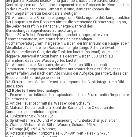
den ganzen Roboter bedeckt und garantiert, dass die Batterie, Motor,
Kontrollsystem und Schlüsselkomponenten des Roboters im Normalbetrieb
in der Umwelt der hohen Temperatur sind; Benutzer können die
Warnungstemperatur besonders anfertigen
28. Automatische Stromerzeugungs- und Rückzugunterdrückungsfunktion:
Der Hauptmotor des Roboters nimmt die bremsende Stromerzeugung an,
die Bekehrte Kraft in elektrische Energie während des
Berieselungsanlagenfeuers zurückdrängen;
Raupe 29.★Robot: Feuerbekämpfungsroboterraupe sollte vom
flammhemmenden, antistatischen und beständigen
Hochtemperaturgummi hergestellt werden; der Innenraum der Raupe ist ein
Metallskelett; er hat einen Raupenantientgleisungs-Schutzentwurf;
30. Wasserdichter Gurt, der die Funktion knotet (optional): durch die
doppelte Universalstruktur kann sie gedreht werden 360 Grad, zu
verhindern, dass des Wassergurtes knotet
31. Automatischer Schlauch, der weg Funktion fällt (optional):
Fernsteuerungsoperation verwirklicht automatisches des Schlauches
herunterfallen und nach dem Abschluss der Aufgabe, garantiert, dass der
Roboter leicht zurückgehen kann
32. Steueranschluß: Handfernsteuerungsanschluß mit integriertem Bild
und Daten
4,2 Roboterfeuerlöschanlage:
1.
Feuermonitor: inländischer explosionssicherer Feuermonitor/importierter
Feuermonitor
2. Art des Feuerlöschmittels: Wasser oder Schaum
3. Material: Körper-rostfreier Stahl der Kanone, harte Oxidation der
Kanonenkopfaluminium-Legierung
4. Funktionsdruck (Mpa): 1,2
5. Sprühverfahren: DC und Atomisierung, ununterbrochen justierbar
6. Wasser-/Schaumfluß: 80L/s Wasser, Schaum 65L/s
7.★Range (M): ≥92.4, Wasser;
8. Rotationswinkel: horizontales -80°~80°, vertikales -12°~90°