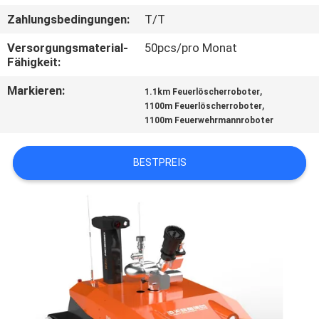
Zahlungsbedingungen:
T/T
TRETEN
Versorgungsmaterial-
50pcs/pro Monat
SIE
Fähigkeit:
MIT
Markieren:
,
1.1km Feuerlöscherroboter
UNS
,
1100m Feuerlöscherroboter
1100m Feuerwehrmannroboter
IN
VERBINDUNG
BESTPREIS
FORDERN
SIE EIN
ZITAT
SITEMAP