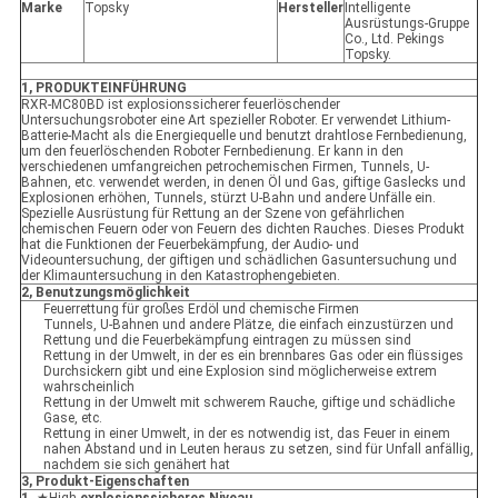
Marke
Topsky
Hersteller
Intelligente
Ausrüstungs-Gruppe
Co., Ltd. Pekings
Topsky.
1, PRODUKTEINFÜHRUNG
RXR-MC80BD ist explosionssicherer feuerlöschender
Untersuchungsroboter eine Art spezieller Roboter. Er verwendet Lithium-
Batterie-Macht als die Energiequelle und benutzt drahtlose Fernbedienung,
um den feuerlöschenden Roboter Fernbedienung. Er kann in den
verschiedenen umfangreichen petrochemischen Firmen, Tunnels, U-
Bahnen, etc. verwendet werden, in denen Öl und Gas, giftige Gaslecks und
Explosionen erhöhen, Tunnels, stürzt U-Bahn und andere Unfälle ein.
Spezielle Ausrüstung für Rettung an der Szene von gefährlichen
chemischen Feuern oder von Feuern des dichten Rauches. Dieses Produkt
hat die Funktionen der Feuerbekämpfung, der Audio- und
Videountersuchung, der giftigen und schädlichen Gasuntersuchung und
der Klimauntersuchung in den Katastrophengebieten.
2, Benutzungsmöglichkeit
Feuerrettung für großes Erdöl und chemische Firmen
Tunnels, U-Bahnen und andere Plätze, die einfach einzustürzen und
Rettung und die Feuerbekämpfung eintragen zu müssen sind
Rettung in der Umwelt, in der es ein brennbares Gas oder ein flüssiges
Durchsickern gibt und eine Explosion sind möglicherweise extrem
wahrscheinlich
Rettung in der Umwelt mit schwerem Rauche, giftige und schädliche
Gase, etc.
Rettung in einer Umwelt, in der es notwendig ist, das Feuer in einem
nahen Abstand und in Leuten heraus zu setzen, sind für Unfall anfällig,
nachdem sie sich genähert hat
3, Produkt-Eigenschaften