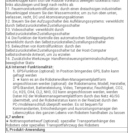
Steuerknüppel kann sich der Roboter vorwärts bewegen rückwärts nach
links abzubiegen und biegt nach rechts ab.
11. Feuermonitorkontrollfunktion: durch einen dreiachsigen industriellen
Steuerknüppel steuern Sie den Wassermonitor, um zu tun oben unten,
verlassen, recht, DC und Atomisierungsaktionen
12. Steuern Sie den Aufzugschalter des Aufklärungssystems: verwirklicht
durch SelbstzurückstellenZustellungsschalter
13. Videoschalter: verwirklicht durch
SelbstzurückstellenZustellungsschalter
14. Die Funktion der Kontrolle des automatischen Schleppseilgurtes:
verwirklicht durch den SelbstzurückstellenZustellungsschalter
15. Beleuchten von Kontrollfunktion: durch den
SelbstzurückstellenZustellungsschalter tut der Host-Computer
selbstsichernde Antwort, um zu erzielen
16. Zusätzliche Werkzeuge: Handfernsteuerungsterminalschultergurt,
beweglicher Stativ
4,6 Internet-Funktionalität:
1.
GPS-Funktion (optional): In Position bringendes GPS, Bahn kann
gefragt werden
2. ★ kann es an die Roboterwolken-Managementplattform
angeschlossen werden (optional): der Robotername, Modell, Hersteller,
GPS-Standort, Batterieleistung, Video, Temperatur, Feuchtigkeit, CO2,
Co, H2S, CH4, CL2, NH3, O2 kann angeschlossen werden, werden
Daten H2 der Wolkenmanagementplattform durch das Netz 4G/5G
übermittelt, und der Roboterstatus kann in der Realzeit durch den
PC-/mobileanschluß überprüft werden. Es ist bequem für
Kommandanten, Entscheidungen und Ausrüstungsmanager den
Lebenszyklus des ganzen Lebens von Robotern handhaben zu lassen
4,7 andere:
★ Nottransportentwurf (optional): spezieller Transportanhänger des
Roboters oder spezielles Transportfahrzeug des Roboters
5, Produkt-Anwendung