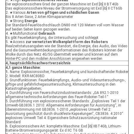
1.
★High
explosionssicheres Niveau
Der explosionssichere Grad der ganzen Maschine ist Exd [ib] II BT4Gb
Das explosionssichere Niveau der Stromversorgung ist Exd [ib] II CT6Gb
2. ★Various
Arten von giftigen und schädlichen Gasen
Bis 8 Arten Gase, 2 Arten Klimaparameter
3. ★Strong
Energie
Der Standard-Feuerlöschschlauch DN80 mit 120 Metern voll vom Wasser
auf beiden Seiten kann gezogen werden.
4. ★Multifunctional
Gebrauch
Es gibt Feuerbekämpfung, die Untersuchung und schleppt
5. ★Access
zur vernetzten Wolkenplattform des Roboters
Realzeitstatusangaben wie der Standort, die Energie, das Audio, das Video
und die Gasumweltentdeckungsinformationen des Roboters können der
Wolke durch das Netz 4G/5G übermittelt werden und können auf dem
Hinter-PC und den mobilen Anschlüssen angesehen werden
4, hauptsächlichsachwortverzeichnis
4,1 ganze Maschine:
1.
Name: Explosionssicher, Feuerbekämpfung und kundschaftender Roboter
2. Modell: RXR-MC80BD
3. Grundfunktionen: Feuerbekämpfungs, Audio- und Videountersuchungs-,
giftige und gefährlichegasuntersuchung, Klimauntersuchung in den
Katastrophengebieten;
4. Durchführung von Feuerschutzindustriestandards: „GA 892.1-2010
allgemeine technische Anforderungen des Feuer-Roboter-Teil-1“
5. Durchführung von explosionssicheren Standards: „Explosives Teil 1 der
Umwelt-GB3836.1 2010: Allgemeine Anforderungen für Ausrüstung“, in
Übereinstimmung mit GB3836. 1-2010 „explosives Umwelt-Teil 2:
Ausrüstung geschützt durch druckfeste Kapselungen“, CB3836. 4 2010“
explosives Umwelt Teil 4: Eigensichere Schutzausrüstung nationaler
Standard
6. Explosionssichere Art: komplette Maschine: Exd [ib] IIBT4Gb, Lithium-
Batterie-Stromversorgungsgerät: Ex d IIC T6 GB