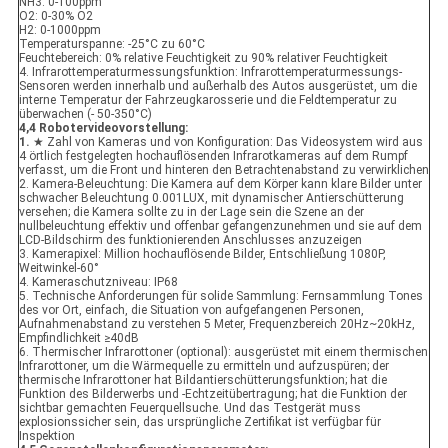
NH3: 0-100ppm
O2: 0-30% O2
H2: 0-1000ppm
Temperaturspanne: -25°C zu 60°C
Feuchtebereich: 0% relative Feuchtigkeit zu 90% relativer Feuchtigkeit
4. Infrarottemperaturmessungsfunktion: Infrarottemperaturmessungs-
Sensoren werden innerhalb und außerhalb des Autos ausgerüstet, um die
interne Temperatur der Fahrzeugkarosserie und die Feldtemperatur zu
überwachen (- 50-350°C)
4,4 Robotervideovorstellung:
1.
★ Zahl von Kameras und von Konfiguration: Das Videosystem wird aus
4 örtlich festgelegten hochauflösenden Infrarotkameras auf dem Rumpf
verfasst, um die Front und hinteren den Betrachtenabstand zu verwirklichen
2. Kamera-Beleuchtung: Die Kamera auf dem Körper kann klare Bilder unter
schwacher Beleuchtung 0.001LUX, mit dynamischer Antierschütterung
versehen; die Kamera sollte zu in der Lage sein die Szene an der
nullbeleuchtung effektiv und offenbar gefangenzunehmen und sie auf dem
LCD-Bildschirm des funktionierenden Anschlusses anzuzeigen
3. Kamerapixel: Million hochauflösende Bilder, Entschließung 1080P,
Weitwinkel-60°
4. Kameraschutzniveau: IP68
5. Technische Anforderungen für solide Sammlung: Fernsammlung Tones
des vor Ort, einfach, die Situation von aufgefangenen Personen,
Aufnahmenabstand zu verstehen 5 Meter, Frequenzbereich 20Hz~20kHz,
Empfindlichkeit ≥40dB
6. Thermischer Infrarottoner (optional): ausgerüstet mit einem thermischen
Infrarottoner, um die Wärmequelle zu ermitteln und aufzuspüren; der
thermische Infrarottoner hat Bildantierschütterungsfunktion; hat die
Funktion des Bilderwerbs und -Echtzeitübertragung; hat die Funktion der
sichtbar gemachten Feuerquellsuche. Und das Testgerät muss
explosionssicher sein, das ursprüngliche Zertifikat ist verfügbar für
Inspektion