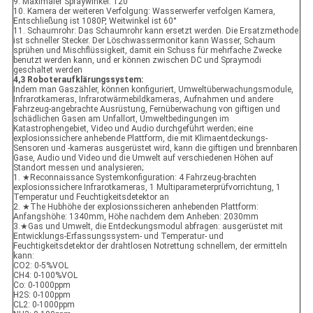
9. Maximaler Spraywinkel: 120°
10. Kamera der weiteren Verfolgung: Wasserwerfer verfolgen Kamera,
Entschließung ist 1080P, Weitwinkel ist 60°
11. Schaumrohr: Das Schaumrohr kann ersetzt werden. Die Ersatzmethode
ist schneller Stecker. Der Löschwassermonitor kann Wasser, Schaum
sprühen und Mischflüssigkeit, damit ein Schuss für mehrfache Zwecke
benutzt werden kann, und er können zwischen DC und Spraymodi
geschaltet werden
4,3 Roboteraufklärungssystem:
Indem man Gaszähler, können konfiguriert, Umweltüberwachungsmodule,
Infrarotkameras, Infrarotwärmebildkameras, Aufnahmen und andere
Fahrzeug-angebrachte Ausrüstung, Fernüberwachung von giftigen und
schädlichen Gasen am Unfallort, Umweltbedingungen im
Katastrophengebiet, Video und Audio durchgeführt werden; eine
explosionssichere anhebende Plattform, die mit Klimaentdeckungs-
Sensoren und -kameras ausgerüstet wird, kann die giftigen und brennbaren
Gase, Audio und Video und die Umwelt auf verschiedenen Höhen auf
Standort messen und analysieren;
1. ★Reconnaissance Systemkonfiguration: 4 Fahrzeug-brachten
explosionssichere Infrarotkameras, 1 Multiparameterprüfvorrichtung, 1
Temperatur und Feuchtigkeitsdetektor an
2. ★The Hubhöhe der explosionssicheren anhebenden Plattform:
Anfangshöhe: 1340mm, Höhe nachdem dem Anheben: 2030mm
3.★Gas und Umwelt, die Entdeckungsmodul abfragen: ausgerüstet mit
Entwicklungs-Erfassungssystem- und Temperatur- und
Feuchtigkeitsdetektor der drahtlosen Notrettung schnellem, der ermitteln
kann:
CO2: 0-5%VOL
CH4: 0-100%VOL
Co: 0-1000ppm
H2S: 0-100ppm
CL2: 0-1000ppm