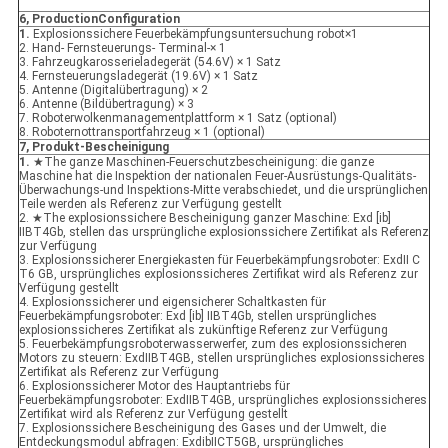
6, ProductionConfiguration
1.
Explosionssichere Feuerbekämpfungsuntersuchung robot×1
2. Hand- Fernsteuerungs- Terminal-× 1
3. Fahrzeugkarosserieladegerät (54.6V) × 1 Satz
4. Fernsteuerungsladegerät (19.6V) × 1 Satz
5. Antenne (Digitalübertragung) × 2
6. Antenne (Bildübertragung) × 3
7. Roboterwolkenmanagementplattform × 1 Satz (optional)
8. Roboternottransportfahrzeug × 1 (optional)
7, Produkt-Bescheinigung
1.
★The ganze Maschinen-Feuerschutzbescheinigung: die ganze
Maschine hat die Inspektion der nationalen Feuer-Ausrüstungs-Qualitäts-
Überwachungs-und Inspektions-Mitte verabschiedet, und die ursprünglichen
Teile werden als Referenz zur Verfügung gestellt
2. ★The explosionssichere Bescheinigung ganzer Maschine: Exd [ib]
IIBT4Gb, stellen das ursprüngliche explosionssichere Zertifikat als Referenz
zur Verfügung
3. Explosionssicherer Energiekasten für Feuerbekämpfungsroboter: ExdⅡ C
T6 GB, ursprüngliches explosionssicheres Zertifikat wird als Referenz zur
Verfügung gestellt
4. Explosionssicherer und eigensicherer Schaltkasten für
Feuerbekämpfungsroboter: Exd [ib] IIBT4Gb, stellen ursprüngliches
explosionssicheres Zertifikat als zukünftige Referenz zur Verfügung
5. Feuerbekämpfungsroboterwasserwerfer, zum des explosionssicheren
Motors zu steuern: ExdIIBT4GB, stellen ursprüngliches explosionssicheres
Zertifikat als Referenz zur Verfügung
6. Explosionssicherer Motor des Hauptantriebs für
Feuerbekämpfungsroboter: ExdIIBT4GB, ursprüngliches explosionssicheres
Zertifikat wird als Referenz zur Verfügung gestellt
7. Explosionssichere Bescheinigung des Gases und der Umwelt, die
Entdeckungsmodul abfragen: ExdibIICT5GB, ursprüngliches