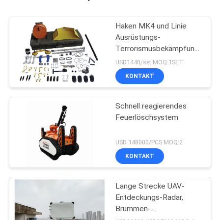
Haken MK4 und Linie
Ausrüstungs-
Terrorismusbekämpfungs-
Ausrüstung für Griff-
USD1440/set MOQ:1SET
Verdächtig-Sprengstoff
KONTAKT
Schnell reagierendes
Feuerlöschsystem
USD 148000/PCS MOQ:2
KONTAKT
Lange Strecke UAV-
Entdeckungs-Radar,
Brummen-
Überwachungsradar