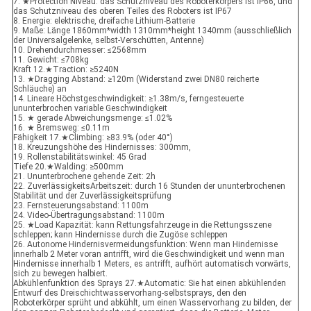
7. ★Protection Niveau: das Schutzniveau des Roboterkörpers ist IP66, und
das Schutzniveau des oberen Teiles des Roboters ist IP67
8. Energie: elektrische, dreifache Lithium-Batterie
9. Maße: Länge 1860mm*width 1310mm*height 1340mm (ausschließlich
der Universalgelenke, selbst-Verschütten, Antenne)
10. Drehendurchmesser: ≤2568mm
11. Gewicht: ≤708kg
Kraft 12.★Traction: ≥5240N
13. ★Dragging Abstand: ≥120m (Widerstand zwei DN80 reicherte
Schläuche) an
14. Lineare Höchstgeschwindigkeit: ≥1.38m/s, ferngesteuerte
ununterbrochen variable Geschwindigkeit
15. ★ gerade Abweichungsmenge: ≤1.02%
16. ★ Bremsweg: ≤0.11m
Fähigkeit 17.★Climbing: ≥83.9% (oder 40°)
18. Kreuzungshöhe des Hindernisses: 300mm,
19. Rollenstabilitätswinkel: 45 Grad
Tiefe 20.★Walding: ≥500mm
21. Ununterbrochene gehende Zeit: 2h
22. ZuverlässigkeitsArbeitszeit: durch 16 Stunden der ununterbrochenen
Stabilität und der Zuverlässigkeitsprüfung
23. Fernsteuerungsabstand: 1100m
24. Video-Übertragungsabstand: 1100m
25. ★Load Kapazität: kann Rettungsfahrzeuge in die Rettungsszene
schleppen; kann Hindernisse durch die Zugöse schleppen
26. Autonome Hindernisvermeidungsfunktion: Wenn man Hindernisse
innerhalb 2 Meter voran antrifft, wird die Geschwindigkeit und wenn man
Hindernisse innerhalb 1 Meters, es antrifft, aufhört automatisch vorwärts,
sich zu bewegen halbiert.
Abkühlenfunktion des Sprays 27.★Automatic: Sie hat einen abkühlenden
Entwurf des Dreischichtwasservorhang-selbstsprays, den den
Roboterkörper sprüht und abkühlt, um einen Wasservorhang zu bilden, der