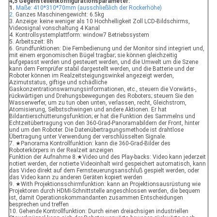
4,5 Gegenstellenkonfigurationsparameter:
1.
Maße: 410*310*70mm (ausschließlich der Rockerhöhe)
2.
Ganzes Maschinengewicht: 6.5kg
3. Anzeige: keine weniger als 10 Hochhelligkeit Zoll LCD-Bildschirms,
Videosignal vonschaltung 4 Kanal
4. Kontrollsystemplattform: window7 Betriebssystem
5. Arbeitszeit: 8h
6. Grundfunktionen: Die Fernbedienung und der Monitor sind integriert und,
mit einem ergonomischen Bügel tragbar; sie können gleichzeitig
aufgepasst werden und gesteuert werden, und die Umwelt um die Szene
kann dem Fernprüfer stabil dargestellt werden, und die Batterie und der
Roboter können im Realzeitsteigungswinkel angezeigt werden,
Azimutstatus, giftige und schädliche
Gaskonzentrationswarnungsinformationen, etc., steuern die Vorwärts-,
rückwärtigen und Drehungsbewegungen des Roboters; steuern Sie den
Wasserwerfer, um zu tun oben unten, verlassen, recht, Gleichstrom,
Atomisierung, Selbstschwingen und andere Aktionen. Er hat
Bildantierschütterungsfunktion; er hat die Funktion des Sammelns und
Echtzeitübertragung von den 360-Grad-Panoramabildern der Front, hinter
und um den Roboter. Die Datenübertragungsmethode ist drahtlose
Übertragung unter Verwendung der verschlüsselten Signale.
7. ★Panorama Kontrollfunktion: kann die 360-Grad-Bilder des
Roboterkörpers in der Realzeit anzeigen
Funktion der Aufnahme 8.★Video und des Play-backs: Video kann jederzeit
notiert werden, der notierte Videoinhalt wird gespeichert automatisch, kann
das Video direkt auf dem Fernsteuerungsanschluß gespielt werden, oder
das Video kann zu anderen Geräten kopiert werden
9. ★With Projektionsschirmfunktion: kann an Projektionsausrüstung wie
Projektoren durch HDMI-Schnittstelle angeschlossen werden, die bequem
ist, damit Operationskommandanten zusammen Entscheidungen
besprechen und treffen
10. Gehende Kontrollfunktion: Durch einen dreiachsigen industriellen