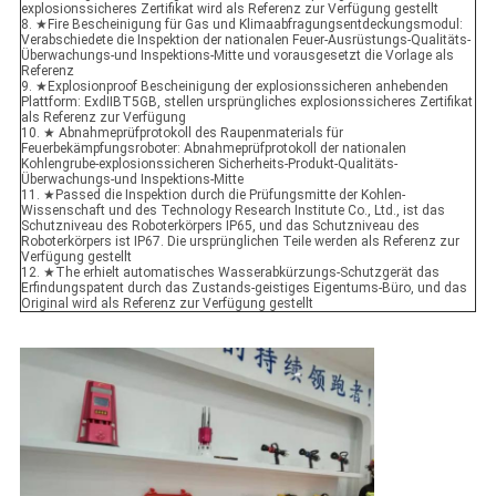
explosionssicheres Zertifikat wird als Referenz zur Verfügung gestellt
8. ★Fire Bescheinigung für Gas und Klimaabfragungsentdeckungsmodul:
Verabschiedete die Inspektion der nationalen Feuer-Ausrüstungs-Qualitäts-
Überwachungs-und Inspektions-Mitte und vorausgesetzt die Vorlage als
Referenz
9. ★Explosionproof Bescheinigung der explosionssicheren anhebenden
Plattform: ExdIIBT5GB, stellen ursprüngliches explosionssicheres Zertifikat
als Referenz zur Verfügung
10. ★ Abnahmeprüfprotokoll des Raupenmaterials für
Feuerbekämpfungsroboter: Abnahmeprüfprotokoll der nationalen
Kohlengrube-explosionssicheren Sicherheits-Produkt-Qualitäts-
Überwachungs-und Inspektions-Mitte
11. ★Passed die Inspektion durch die Prüfungsmitte der Kohlen-
Wissenschaft und des Technology Research Institute Co., Ltd., ist das
Schutzniveau des Roboterkörpers IP65, und das Schutzniveau des
Roboterkörpers ist IP67. Die ursprünglichen Teile werden als Referenz zur
Verfügung gestellt
12. ★The erhielt automatisches Wasserabkürzungs-Schutzgerät das
Erfindungspatent durch das Zustands-geistiges Eigentums-Büro, und das
Original wird als Referenz zur Verfügung gestellt