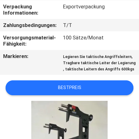
Verpackung
Exportverpackung
TRETEN
Informationen:
SIE
Zahlungsbedingungen:
T/T
MIT
Versorgungsmaterial-
100 Sätze/Monat
UNS
Fähigkeit:
IN
Markieren:
,
Legieren Sie taktische Angriffsleitern
Tragbare taktische Leiter der Legierung
VERBINDUNG
,
taktische Leitern des Angriffs 600kgs
FORDERN
BESTPREIS
SIE EIN
ZITAT
SITEMAP