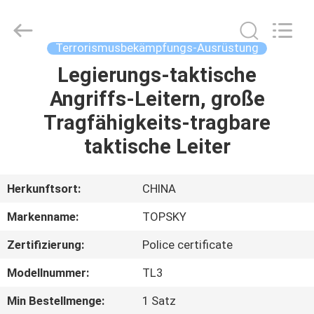
Beijing
Topsky
Century Holding Co.,Ltd.
All
Rights
Terrorismusbekämpfungs-Ausrüstung
Reserved.
Legierungs-taktische
HAUS
Angriffs-Leitern, große
PRODUKTE
Tragfähigkeits-tragbare
taktische Leiter
ÜBER
UNS
Herkunftsort:
CHINA
Markenname:
TOPSKY
FABRIK-
Zertifizierung:
Police certificate
AUSFLUG
Modellnummer:
TL3
QUALITÄTSKONTROLLE
Min Bestellmenge:
1 Satz