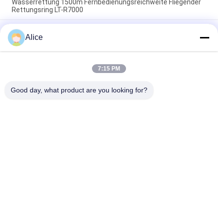
Wasserrettung 1500m Fernbedienungsreichweite Fliegender
Rettungsring LT-R7000
Eigentlich sicheres Messgerät für die Messung der
Alice
Laserentfernung für Minen mit einer Reichweite von 300 m,
ohne Reflektionsplatten und integriertem Teleskop
Explosionssicherer Feuerwehrroboter mit 6500N
7:15 PM
Traktionskraft 1100m Fernbedienung und 78,1%
Kletterfähigkeit
Good day, what product are you looking for?
Beliebte Kategorien
Alle
Terrorismusbekämpfungs-
Feuerbekämpfungsroboter
Ausrüstung
Wasser-
Leben-Detektor
Rettungsausrüstung
Erdbeben-
Brandbekämpfungseinricht
Rettungsausrüstung