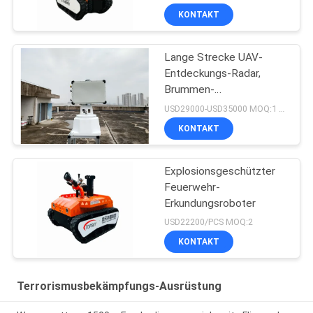
KONTAKT
Lange Strecke UAV-
Entdeckungs-Radar,
Brummen-
Überwachungsradar
USD29000-USD35000 MOQ:1 Satz
KONTAKT
Explosionsgeschützter
Feuerwehr-
Erkundungsroboter
USD22200/PCS MOQ:2
KONTAKT
Terrorismusbekämpfungs-Ausrüstung