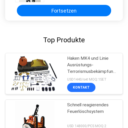
Fortsetzen
Top Produkte
Haken MK4 und Linie
Ausrüstungs-
Terrorismusbekämpfungs-
Ausrüstung für Griff-
USD1440/set MOQ:1SET
Verdächtig-Sprengstoff
KONTAKT
Schnell reagierendes
Feuerlöschsystem
USD 148000/PCS MOQ:2