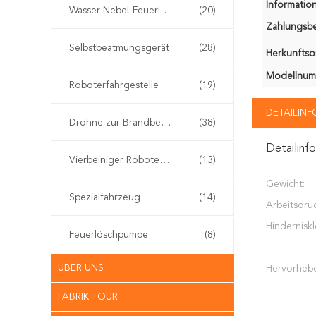
Information
Wasser-Nebel-Feuerlöscher
(20)
Zahlungsb
Selbstbeatmungsgerät
(28)
Herkunftsor
Modellnum
Roboterfahrgestelle
(19)
DETAILIN
Drohne zur Brandbekämpfung
(38)
Detailinf
Vierbeiniger Roboterhund
(13)
Gewicht:
Spezialfahrzeug
(14)
Arbeitsdru
Hinderniskl
Feuerlöschpumpe
(8)
ÜBER UNS
Hervorheb
FABRIK TOUR