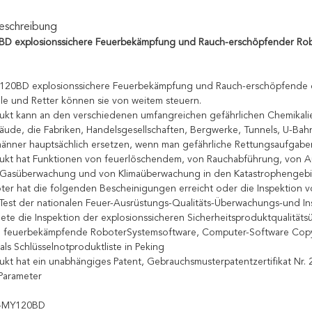
eschreibung
D explosionssichere Feuerbekämpfung und Rauch-erschöpfender Ro
20BD explosionssichere Feuerbekämpfung und Rauch-erschöpfende die
le und Retter können sie von weitem steuern.
ukt kann an den verschiedenen umfangreichen gefährlichen Chemika
ude, die Fabriken, Handelsgesellschaften, Bergwerke, Tunnels, U-B
nner hauptsächlich ersetzen, wenn man gefährliche Rettungsaufgaben
ukt hat Funktionen von feuerlöschendem, von Rauchabführung, von A
r Gasüberwachung und von Klimaüberwachung in den Katastrophengebi
ter hat die folgenden Bescheinigungen erreicht oder die Inspektion 
Test der nationalen Feuer-Ausrüstungs-Qualitäts-Überwachungs-und Ins
ete die Inspektion der explosionssicheren Sicherheitsproduktqualität
ie feuerbekämpfende RoboterSystemsoftware, Computer-Software Copy
als Schlüsselnotproduktliste in Peking
ukt hat ein unabhängiges Patent, Gebrauchsmusterpatentzertifikat N
Parameter
R-MY120BD