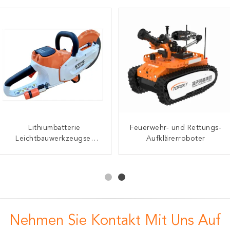
Strominspektions-
Lithiumbatterie
Feuerwehr- und Rettungs-
Quadruped-Roboterhund
Leichtbauwerkzeugset
Flugrettungsring
Aufklärerroboter
Elektrische
(Welpe +
Schnellschneidesaug zur
selbstorganisierendes
Netzwerk + Laser-
Nothilfe
Navigation + Industrie-
Steuerrechner + Dual-
Optical-Schwenkneigung)
Nehmen Sie Kontakt Mit Uns Auf