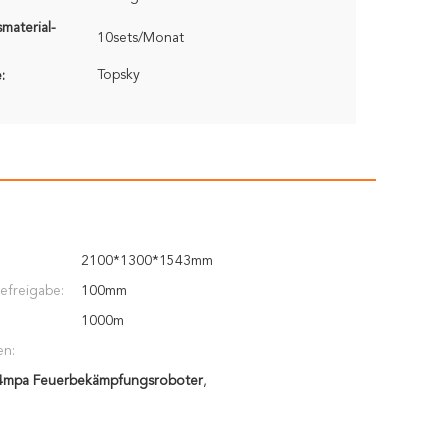
material-
10sets/Monat
Topsky
:
2100*1300*1543mm
lefreigabe:
100mm
1000m
en:
4mpa Feuerbekämpfungsroboter
,