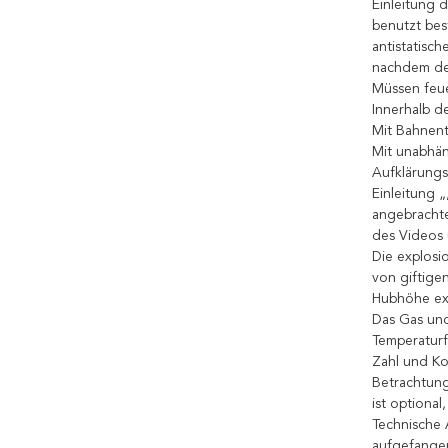
Einleitung 
benutzt be
antistatisc
nachdem de
Müssen feu
Innerhalb de
Mit Bahnent
Mit unabhä
Aufklärung
Einleitung 
angebrachte
des Videos 
Die explosi
von giftige
Hubhöhe ex
Das Gas un
Temperaturf
Zahl und Ko
Betrachtung
ist optiona
Technische 
aufgefangen