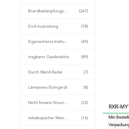
Brandbekämpfungseinrichtung
(247)
Eod-Ausrüstung
(78)
Eigensicheres Instrument
(49)
tragbarer Gasdetektor
(89)
Durch Wand-Radar
(7)
Lärmarmes Bohrgerät
(8)
Nicht linearer Kreuzungs-Detektor
(22)
RXR-MY1
Min Bestel
teleskopischer Manipulator eod
(16)
Verpackun