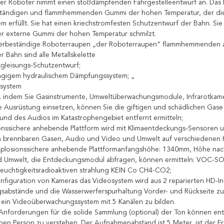
der Roboter nimmt einen stoßdämpfenden Fahrgestelleentwurf an. Das In
ständigen und flammhemmenden Gummi der hohen Temperatur, der 
hem erfüllt. Sie hat einen kriechstromfesten Schutzentwurf der Bahn. Si
r externe Gummi der hohen Temperatur schmilzt.
erbeständige Roboterraupen „der Roboterraupen“ flammhemmenden a
r Bahn sind alle Metallskelette
gleisungs-Schutzentwurf;
ngigem hydraulischem Dämpfungssystem; „
ssystem
„, indem Sie Gasinstrumente, Umweltüberwachungsmodule, Infrarotkam
 Ausrüstung einsetzen, können Sie die giftigen und schädlichen Gas
und des Audios im Katastrophengebiet entfernt ermitteln;
onssichere anhebende Plattform wird mit Klimaentdeckungs-Sensoren u
n brennbaren Gasen, Audio und Video und Umwelt auf verschiedenen Hö
plosionssichere anhebende Plattformanfangshöhe: 1340mm, Höhe 
d Umwelt, die Entdeckungsmodul abfragen, können ermitteln: VOC-S
euchtigkeitsradioaktiven strahlung KEIN Co CH4-CO2;
nfiguration von Kameras das Videosystem wird aus 2 reparierten HD-In
sabstände und die Wasserwerferspurhaltung Vorder- und Rückseite zu e
l, ein Videoüberwachungssystem mit 5 Kanälen zu bilden.
Anforderungen für die solide Sammlung (optional) der Ton können ent
en Person zu verstehen. Der Aufnahmenabstand ist 5 Meter, ist der Fr