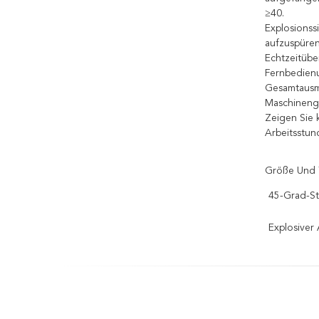
≥40.
Explosionss
aufzuspüren
Echtzeitübe
Fernbedien
Gesamtausma
Maschineng
Zeigen Sie 
Arbeitsstun
Größe Und 
45-Grad-St
Explosive