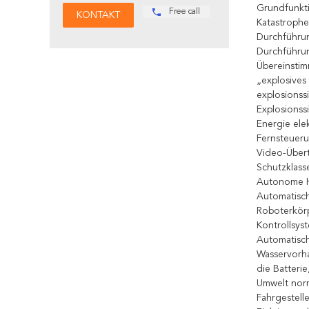
Grundfunkti
Free call
Katastrophe
Durchführun
Durchführun
Übereinstim
„explosives
explosionss
Explosionss
Energie elek
Fernsteuer
Video-Über
Schutzklass
Autonome Hi
Automatisch
Roboterkörp
Kontrollsys
Automatisc
Wasservorha
die Batteri
Umwelt norm
Fahrgestell