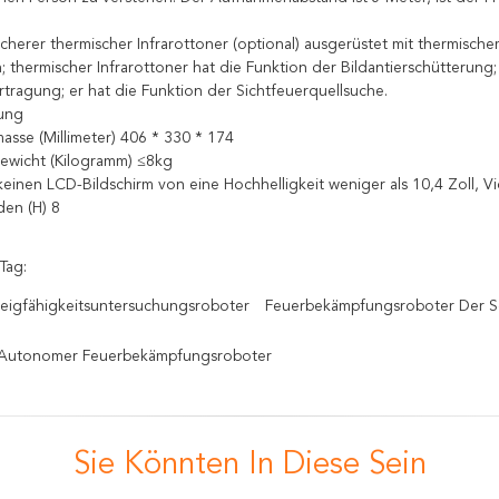
icherer thermischer Infrarottoner (optional) ausgerüstet mit thermisch
; thermischer Infrarottoner hat die Funktion der Bildantierschütterung;
rtragung; er hat die Funktion der Sichtfeuerquellsuche.
ung
sse (Millimeter) 406 * 330 * 174
ewicht (Kilogramm) ≤8kg
keinen LCD-Bildschirm von eine Hochhelligkeit weniger als 10,4 Zoll, V
den (H) 8
Tag:
eigfähigkeitsuntersuchungsroboter
Feuerbekämpfungsroboter Der S
r Autonomer Feuerbekämpfungsroboter
Sie Könnten In Diese Sein