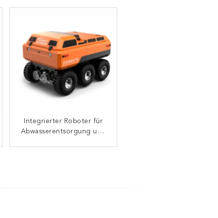
Holzbearbeitungs-Kanten-
Integrierter Roboter für
Abwasserentsorgung und
Schneidmaschine
Abbau