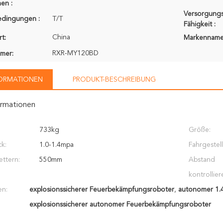
en :
Versorgungs
edingungen :
T/T
Fähigkeit :
China
t:
Markenname
RXR-MY120BD
mer:
FORMATIONEN
PRODUKT-BESCHREIBUNG
ormationen
733kg
Größe:
ck:
1.0-1.4mpa
Fahrgestel
ettern:
550mm
Abstand
kontrollier
en:
explosionssicherer Feuerbekämpfungsroboter
,
autonomer 1.
explosionssicherer autonomer Feuerbekämpfungsroboter