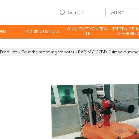
German
QUALITÄTSKONTRO
TRETEN SIE 
UNS
FABRIK-AUSFLUG
LLE
IN VERBIN
Produkte
Feuerbekämpfungsroboter
RXR-MY120BD 1.4mpa Autonom