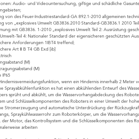
onen: Audio- und Videountersuchung, giftige und schädliche Gasunt
ngebieten;
g von des Feuer-Industriestandard-GA 892.1-2010 allgemeinen techni
g von „explosives Umwelt GB3836.2010 Standard-GB3836.1 2010 Teil 
mung mit GB3836. 1-2010 „explosives Umwelt Teil 2: Ausrüstung gesch
 Umwelt-Teil 4: Nationaler Standard der eigensicheren geschützten Aus
ichere Anforderungen 1IBT4 treffend;
ichere Art Ⅱ B T4 GB Exd [ib]
trisch
ungsabstand (M)
tragungsabstand (M)
e IP65
ndernisvermeidungsfunktion, wenn ein Hindernis innerhalb 2 Meter vo
e Sprayabkühlenfunktion es hat einen abkühlenden Entwurf des Wasse
ers sprüht und abkühlt, um die Wasservorhangabdeckung des Roboters 
tem und Schlüsselkomponenten des Roboters in einer Umwelt der hohe
he Stromerzeugung und automatische Unterdrückung der Rückzugkraft
ngs, Spraykühlwasserrohr zum Roboterkörper, um die Wasservorhanga
e, der Motor, das Kontrollsystem und die Schlüsselkomponenten des R
alerweise arbeiten
e