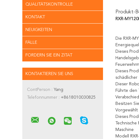
QUALITÄTSKONTROLLE
Produkt-B
KONTAKT
RXR-MY120B
NEUIGKEITEN
Die RXR-MY1
FÄLLE
Energiequel
Dieses Prod
FORDERN SIE EIN ZITAT
Handelsgebä
Feuerwehrmä
Dieses Prod
KONTAKTIEREN SIE UNS
schädliche
Dieser Robo
ContPerson :
Yang
Führte den 
Verabschied
Telefonnummer :
+8618010030825
Besitzen S
Vorgewählt 
Dieses Prod
Technische 
Maschine
Modell RX