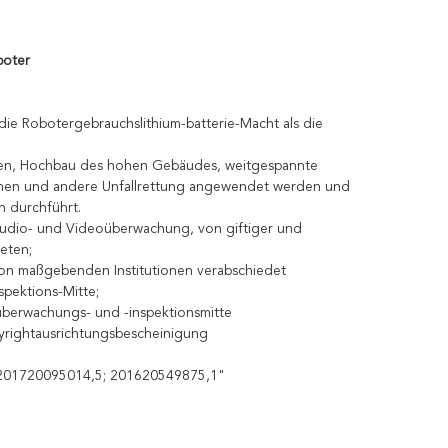
boter
 Robotergebrauchslithium-batterie-Macht als die
lien, Hochbau des hohen Gebäudes, weitgespannte
ahnen und andere Unfallrettung angewendet werden und
 durchführt.
udio- und Videoüberwachung, von giftiger und
eten;
von maßgebenden Institutionen verabschiedet
pektions-Mitte;
süberwachungs- und -inspektionsmitte
rightausrichtungsbescheinigung
r. 201720095014,5; 201620549875,1"