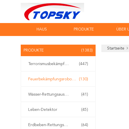
HAUS
PRODUKTE
ÜBER 
Startseite
PRODUKTE
(1383)
Terrorismusbekämpfungs-Ausrüstung
(447)
Feuerbekämpfungsroboter
(130)
Wasser-Rettungsausrüstung
(41)
Leben-Detektor
(45)
Erdbeben-Rettungsausrüstung
(64)