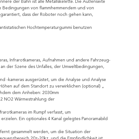
nere der Bahn ist alle Metallskelette. Die Außenseite
die Bedingungen von flammhemmendem und von
e garantiert, dass der Roboter noch gehen kann,
ntistatischen Hochtemperaturgummi benutzen
eras, Infrarotkameras, Aufnahmen und andere Fahrzeug-
e an der Szene des Unfalles, der Umweltbedingungen,
nd -kameras ausgerüstet, um die Analyse und Analyse
hen auf dem Standort zu verwirklichen (optional) „
nachdem dem Anheben: 2030mm
O2 NO2 Wärmestrahlung der
frarotkameras im Rumpf verfasst, um
rzielen. Ein optionales 4 Kanal gelegtes Panoramabild
fernt gesammelt werden, um die Situation der
equenzbereich 20z-20kz, und die Empfindlichkeit ist