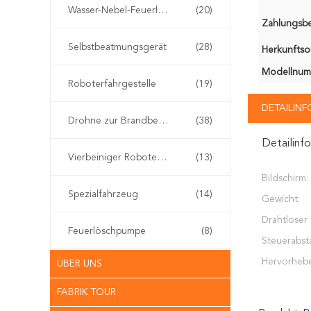
Wasser-Nebel-Feuerlöscher
(20)
Zahlungsb
Selbstbeatmungsgerät
(28)
Herkunftsor
Modellnum
Roboterfahrgestelle
(19)
DETAILIN
Drohne zur Brandbekämpfung
(38)
Detailinf
Vierbeiniger Roboterhund
(13)
Bildschirm:
Spezialfahrzeug
(14)
Gewicht:
Drahtloser
Feuerlöschpumpe
(8)
Steuerabst
Hervorheb
ÜBER UNS
FABRIK TOUR