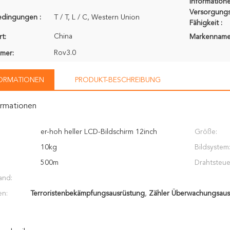
Informatione
Versorgungs
edingungen :
T / T, L / C, Western Union
Fähigkeit :
China
t:
Markenname
Rov3.0
mer:
FORMATIONEN
PRODUKT-BESCHREIBUNG
ormationen
er-hoh heller LCD-Bildschirm 12inch
Größe:
10kg
Bildsystem
500m
Drahtsteue
and:
en:
Terroristenbekämpfungsausrüstung
,
Zähler Überwachungsaus