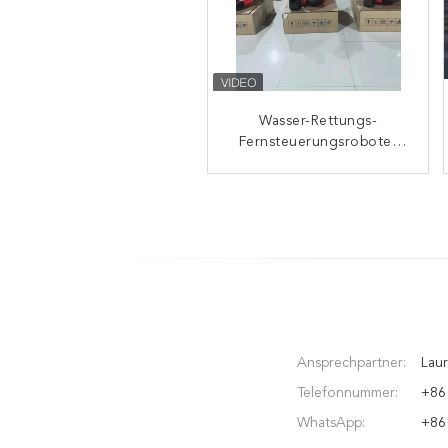
Wasser-Rettungs-
Sphärische
Fernsteuerungsroboter
Rettungsluftkissen
mit einem symmetrischen
schneller ohne
Werkzeuge verbinden
Antikollisionsairbag-
Entwurf
Ansprechpartner:
Laur
Telefonnummer:
+86
WhatsApp:
+86