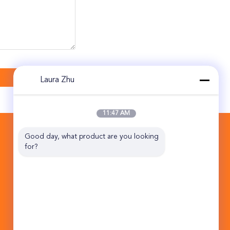
Laura Zhu
11:47 AM
KONTAKT
Good day, what product are you looking 
for?
Beijing Topsky Century Holding Co.,Ltd
Straßen-Jins Qiao 10B NO.17 HuanKe
mittlerer Industrie-Basis Tongzhou-Bezirk
Peking China 101102
86-10-5762-1296
sale1.ex@topskytech.com