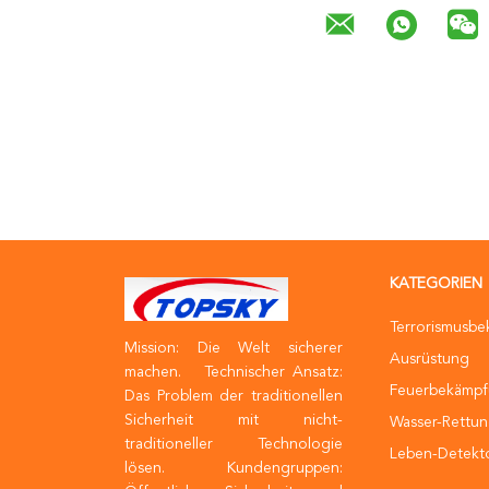
KATEGORIEN
Terrorismusb
Mission: Die Welt sicherer
Ausrüstung
machen. Technischer Ansatz:
Feuerbekämpf
Das Problem der traditionellen
Sicherheit mit nicht-
Wasser-Rettun
traditioneller Technologie
Leben-Detekt
lösen. Kundengruppen: