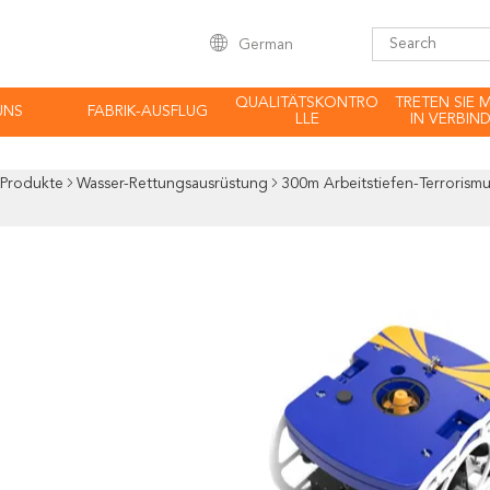
German
QUALITÄTSKONTRO
TRETEN SIE 
UNS
FABRIK-AUSFLUG
LLE
IN VERBIN
Produkte
Wasser-Rettungsausrüstung
300m Arbeitstiefen-Terrorism