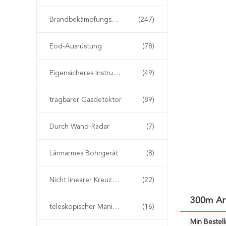
Brandbekämpfungseinrichtung
(247)
Eod-Ausrüstung
(78)
Eigensicheres Instrument
(49)
tragbarer Gasdetektor
(89)
Durch Wand-Radar
(7)
Lärmarmes Bohrgerät
(8)
Nicht linearer Kreuzungs-Detektor
(22)
300m Ar
teleskopischer Manipulator eod
(16)
Min Bestel