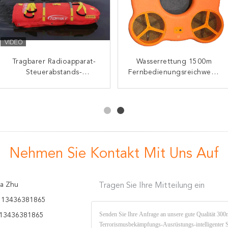
Tragbarer Radioapparat-
Wasserrettung
Wasserrettung 1500m
Elektrische
Rettungspersonal
Steuerabstands-
UnterwasserSchneidemaschi
Fernbedienungsreichweite
hydrologische
Fahrzeuge
für Hochleistungsgewicht d
Fliegender Rettungsring
Anpassungsfähigkeit der
Schwimmbeutel
rettungs-350KG
LT-R4000
Leben-Bojen-500m
Nehmen Sie Kontakt Mit Uns Auf
a Zhu
Tragen Sie Ihre Mitteilung ein
 13436381865
13436381865