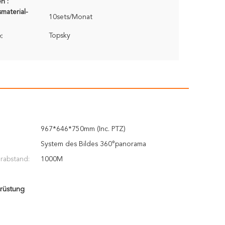
n :
material-
10sets/Monat
Topsky
:
967*646*750mm (Inc. PTZ)
:
System des Bildes 360°panorama
rabstand:
1000M
rüstung