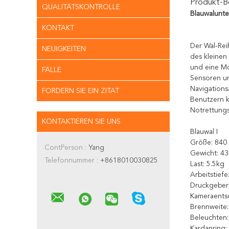
Produkt-B
QUALITÄTSKONTROLLE
Blauwalunte
KONTAKT
Der Wal-Rei
NEUIGKEITEN
des kleinen
und eine Mo
FÄLLE
Sensoren un
Navigation
FORDERN SIE EIN ZITAT
Benutzern k
Notrettungs
KONTAKTIEREN SIE UNS
Blauwal I
Größe: 840
ContPerson :
Yang
Gewicht: 43
Telefonnummer :
+8618010030825
Last: 5.5kg
Arbeitstief
Druckgeberp
Kameraents
Brennweite
Beleuchten:
Kardanring: