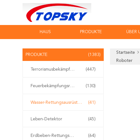
HAUS
PRODUKTE
ÜBER 
Startseite
PRODUKTE
(1383)
Roboter
Terrorismusbekämpfungs-Ausrüstung
(447)
Feuerbekämpfungsroboter
(130)
Wasser-Rettungsausrüstung
(41)
Leben-Detektor
(45)
Erdbeben-Rettungsausrüstung
(64)