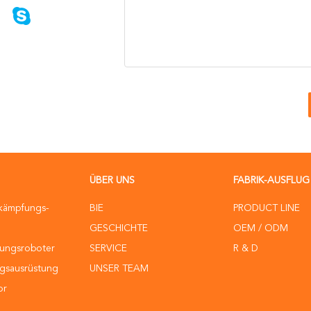
ÜBER UNS
FABRIK-AUSFLUG
ekämpfungs-
BIE
PRODUCT LINE
GESCHICHTE
OEM / ODM
ungsroboter
SERVICE
R & D
gsausrüstung
UNSER TEAM
or