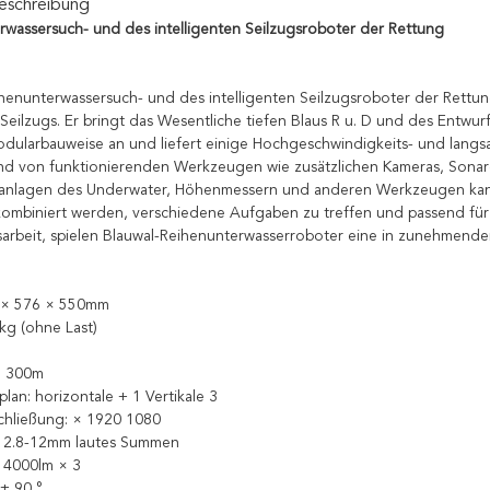
eschreibung
rwassersuch- und des intelligenten Seilzugsroboter der Rettung
henunterwassersuch- und des intelligenten Seilzugsroboter der Rettu
 Seilzugs. Er bringt das Wesentliche tiefen Blaus R u. D und des Entw
dularbauweise an und liefert einige Hochgeschwindigkeits- und langsam
d von funktionierenden Werkzeugen wie zusätzlichen Kameras, Sonare
sanlagen des Underwater, Höhenmessern und anderen Werkzeugen kan
ombiniert werden, verschiedene Aufgaben zu treffen und passend für
arbeit, spielen Blauwal-Reihenunterwasserroboter eine in zunehmende
 × 576 × 550mm
kg (ohne Last)
e: 300m
lan: horizontale + 1 Vertikale 3
chließung: × 1920 1080
: 2.8-12mm lautes Summen
 4000lm × 3
 ± 90 °