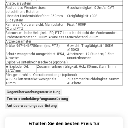
Ansteuersystem
Radius des Wendekreises:
Geschwindigkeit: 0-2m/s, CVT
autochthone Rotation
Höhe der Hindernisüberfahrt: 350mm
Steigfähigkeit: ≥30°
Bildsystem
Kameras: Vorderansicht, Manipulator
Pixel: 1080P
*2 und PTZ
Beleuchten: hohe Helligkeit LED, PTZ Laser-Nachtsicht der Vorderansicht
Drahtsteuerabstand: 100m ★wireless Steuerabstand: 500m
Arzneiparameter
Größe: 967*646*750mm (Inc. PTZ)
Gewicht: Tragfähigkeit 150KG:
≥150KG
Schutz waagerecht ausgerichtet: IP54,
Arbeitszeit: 12 Stunden; 3-6hrs
Allwetter-
ununterbrochen
Explosive Unterbrecherscheibe (optional)
★ Exploder Od:
Zusammenbruchfähigkeit: Holz 80mm; Stahl 1mm
22/27mm
Röntgenstrahl- u. Operationsstange (optional)
★ Bild-Plattenstärke: weniger als
Zusammenbruchfähigkeit: 50mm
15mm
AL-Platte
Gegenüberwachungsausrüstung
Terroristenbekämpfungsausrüstung
Antiüberwachungsausrüstung
Erhalten Sie den besten Preis für