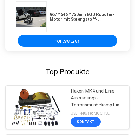
967 * 646 * 750mm EOD Roboter-
Motor mit Sprengstoff-
Unterbrecherscheibe/zielen Gerät
Fortsetzen
Top Produkte
Haken MK4 und Linie
Ausrüstungs-
Terrorismusbekämpfungs-
Ausrüstung für Griff-
USD1440/set MOQ:1SET
Verdächtig-Sprengstoff
KONTAKT