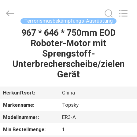
Beijing
Topsky
Century Holding Co.,Ltd.
All
Rights
Terrorismusbekämpfungs-Ausrüstung
Reserved.
967 * 646 * 750mm EOD
HAUS
Roboter-Motor mit
PRODUKTE
Sprengstoff-
Unterbrecherscheibe/zielen
ÜBER
Gerät
UNS
Herkunftsort:
China
FABRIK-
Markenname:
Topsky
AUSFLUG
Modellnummer:
ER3-A
QUALITÄTSKONTROLLE
Min Bestellmenge:
1