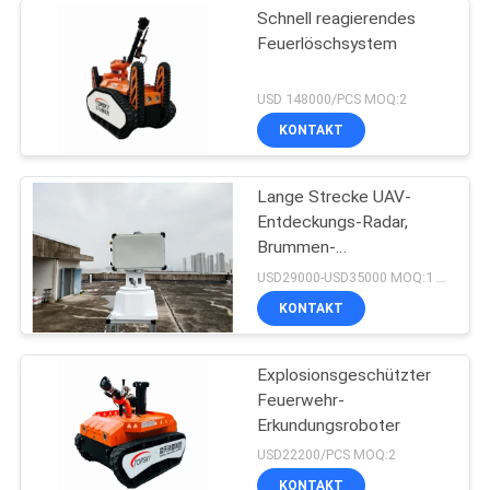
Schnell reagierendes
Feuerlöschsystem
USD 148000/PCS MOQ:2
KONTAKT
Lange Strecke UAV-
Entdeckungs-Radar,
Brummen-
Überwachungsradar
USD29000-USD35000 MOQ:1 Satz
KONTAKT
Explosionsgeschützter
Feuerwehr-
Erkundungsroboter
USD22200/PCS MOQ:2
KONTAKT