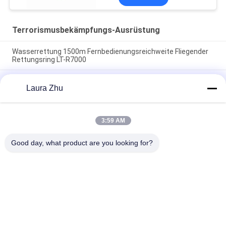
Terrorismusbekämpfungs-Ausrüstung
Wasserrettung 1500m Fernbedienungsreichweite Fliegender
Rettungsring LT-R7000
Eigentlich sicheres Messgerät für die Messung der
Laura Zhu
Laserentfernung für Minen mit einer Reichweite von 300 m,
ohne Reflektionsplatten und integriertem Teleskop
Explosionssicherer Feuerwehrroboter mit 6500N
3:59 AM
Traktionskraft 1100m Fernbedienung und 78,1%
Kletterfähigkeit
Good day, what product are you looking for?
Beliebte Kategorien
Alle
Terrorismusbekämpfungs-
Feuerbekämpfungsroboter
Ausrüstung
Wasser-