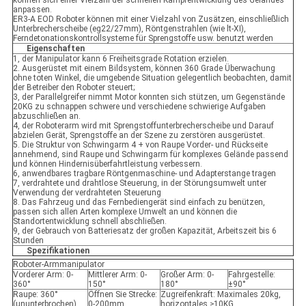
können sich einer Vielzahl der schnellen Kampfentwicklung des Geländes
anpassen.
ER3-A EOD Roboter können mit einer Vielzahl von Zusätzen, einschließlich
Unterbrecherscheibe (eg22/27mm), Röntgenstrahlen (wie lt-XI),
Ferndetonationskontrollsysteme für Sprengstoffe usw. benutzt werden
Eigenschaften
1, der Manipulator kann 6 Freiheitsgrade Rotation erzielen.
2. Ausgerüstet mit einem Bildsystem, können 360 Grade Überwachung
ohne toten Winkel, die umgebende Situation gelegentlich beobachten, damit
der Betreiber den Roboter steuert;
3, der Parallelgreifer nimmt Motor konnten sich stützen, um Gegenstände
20KG zu schnappen schwere und verschiedene schwierige Aufgaben
abzuschließen an.
4, der Roboterarm wird mit Sprengstoffunterbrecherscheibe und Darauf
abzielen Gerät, Sprengstoffe an der Szene zu zerstören ausgerüstet.
5. Die Struktur von Schwingarm 4 + von Raupe Vorder- und Rückseite
annehmend, sind Raupe und Schwingarm für komplexes Gelände passend
und können Hindernisüberfahrtleistung verbessern.
6, anwendbares tragbare Röntgenmaschine- und Adapterstange tragen
7, verdrahtete und drahtlose Steuerung, in der Störungsumwelt unter
Verwendung der verdrahteten Steuerung
8. Das Fahrzeug und das Fernbediengerät sind einfach zu benützen,
passen sich allen Arten komplexe Umwelt an und können die
Standortentwicklung schnell abschließen.
9, der Gebrauch von Batteriesatz der großen Kapazität, Arbeitszeit bis 6
Stunden
Spezifikationen
Roboter-Armmanipulator
Vorderer Arm: 0-
Mittlerer Arm: 0-
Großer Arm: 0-
Fahrgestelle:
360°
150°
180°
±90°
Raupe: 360°
Öffnen Sie Strecke:
Zugreifenkraft: Maximales 20kg,
(ununterbrochen)
0-200mm
horizontales ≥10KG