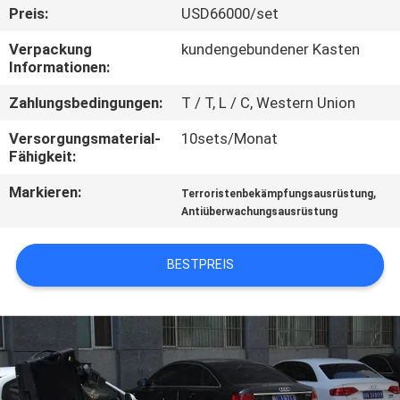
Preis:
USD66000/set
TRETEN
Verpackung
kundengebundener Kasten
SIE
Informationen:
MIT
Zahlungsbedingungen:
T / T, L / C, Western Union
UNS
Versorgungsmaterial-
10sets/Monat
IN
Fähigkeit:
VERBINDUNG
Markieren:
,
Terroristenbekämpfungsausrüstung
Antiüberwachungsausrüstung
FORDERN
BESTPREIS
SIE EIN
ZITAT
SITEMAP