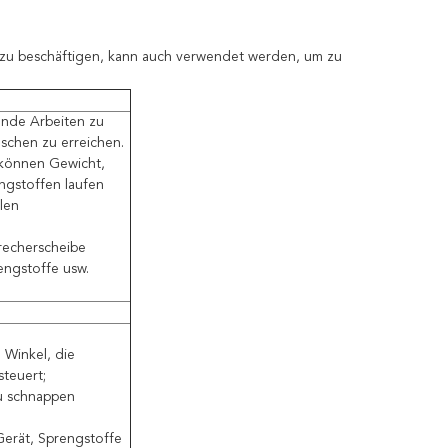
 zu beschäftigen, kann auch verwendet werden, um zu
ende Arbeiten zu
schen zu erreichen.
 können Gewicht,
ngstoffen laufen
llen
recherscheibe
engstoffe usw.
 Winkel, die
teuert;
zu schnappen
Gerät, Sprengstoffe