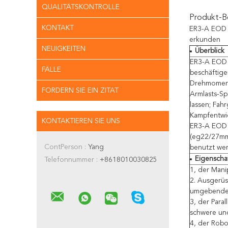
QUALITÄTSKONTROLLE
Produkt-B
KONTAKT
ER3-A EOD R
erkunden
NEUIGKEITEN
Überblick
ER3-A EOD R
FÄLLE
beschäftige
Drehmoment
FORDERN SIE EIN ZITAT
Armlasts-Sp
lassen; Fahr
Kampfentwi
KONTAKTIEREN SIE UNS
ER3-A EOD R
(eg22/27mm)
ContPerson :
Yang
benutzt we
Eigenscha
Telefonnummer :
+8618010030825
1, der Mani
2. Ausgerüs
umgebende S
3, der Para
schwere un
4, der Robo