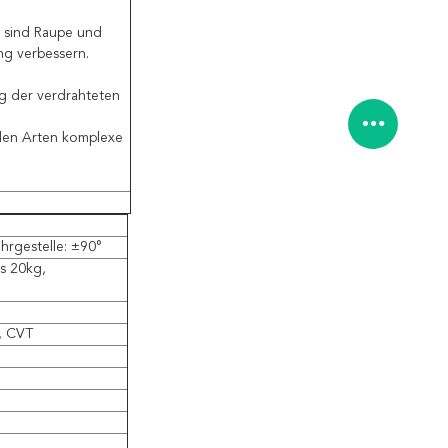
, sind Raupe und
ng verbessern.
g der verdrahteten
llen Arten komplexe
hrgestelle: ±90°
es 20kg,
, CVT