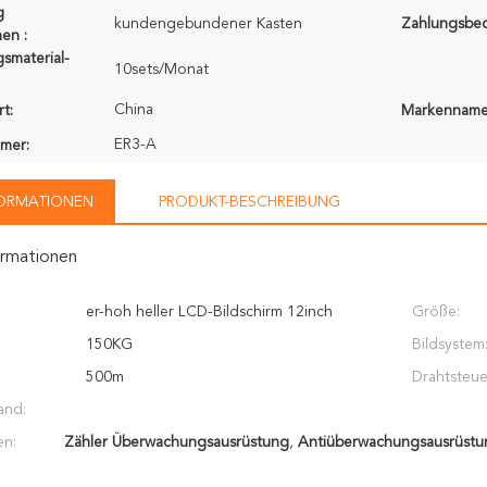
g
kundengebundener Kasten
Zahlungsbe
en :
smaterial-
10sets/Monat
China
t:
Markenname
ER3-A
mer:
FORMATIONEN
PRODUKT-BESCHREIBUNG
ormationen
er-hoh heller LCD-Bildschirm 12inch
Größe:
150KG
Bildsystem
500m
Drahtsteue
and:
en:
Zähler Überwachungsausrüstung
,
Antiüberwachungsausrüstu