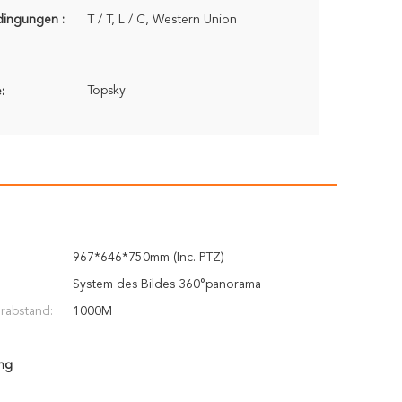
dingungen :
T / T, L / C, Western Union
Topsky
:
967*646*750mm (Inc. PTZ)
:
System des Bildes 360°panorama
rabstand:
1000M
ng