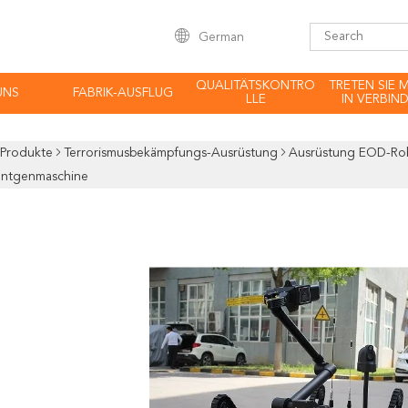
German
QUALITÄTSKONTRO
TRETEN SIE 
UNS
FABRIK-AUSFLUG
LLE
IN VERBIN
Produkte
Terrorismusbekämpfungs-Ausrüstung
Ausrüstung EOD-Rob
öntgenmaschine