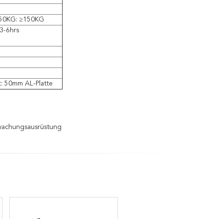
 150KG: ≥150KG
 3-6hrs
: 50mm AL-Platte
wachungsausrüstung