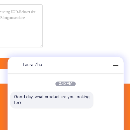
Laura Zhu
2:45 AM
KONTAKT
Good day, what product are you looking 
for?
Beijing Topsky Century Holding Co.,Ltd
Straßen-Jins Qiao 10B NO.17 HuanKe
mittlerer Industrie-Basis Tongzhou-Bezirk
Peking China 101102