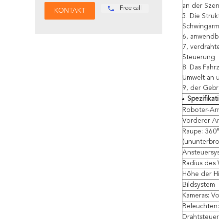
an der Szen
Free call
5. Die Stru
Schwingarm 
6, anwendb
7, verdraht
Steuerung
8. Das Fahr
Umwelt an u
9, der Gebr
Spezifikat
Roboter-Ar
Vorderer A
Raupe: 360
(ununterbr
Ansteuersy
Radius des
Höhe der H
Bildsystem
Kameras: Vo
Beleuchten:
Drahtsteue