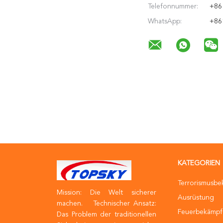
Telefonnummer:
+86
WhatsApp:
+86
KATEGORIEN
Terrorismusb
Mission: Die Welt sicherer
Ausrüstung
machen. Technischer Ansatz:
Feuerbekämpf
Das Problem der traditionellen