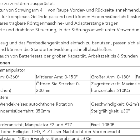
e zu zerstören ausgerüstet.
ktur von Schwingarm 4 + von Raupe Vorder- und Rückseite annehmend
für komplexes Gelände passend und können Hindernisüberfahrtleistu
ares tragbare Röntgenmaschine- und Adapterstange tragen
ete und drahtlose Steuerung, in der Störungsumwelt unter Verwendun
zeug und das Fernbediengerät sind einfach zu benützen, passen sich a
nd können die Standortentwicklung schnell abschließen.
auch von Batteriesatz der großen Kapazität, Arbeitszeit bis 6 Stunden
ionen
mmanipulator
rm: 0-360°
Mittlerer Arm: 0-150°
Großer Arm: 0-180°
Fa
°
Öffnen Sie Strecke: 0-
Zugreifenkraft: Maximal
ochen)
200mm
horizontales ≥10KG
stem
 Wendekreises: autochthone Rotation
Geschwindigkeit: 0-2m/s
indernisüberfahrt: 350mm
Steigfähigkeit: ≥30°
rderansicht, Manipulator *2 und PTZ
Pixel: 1080P
 hohe Helligkeit LED, PTZ Laser-Nachtsicht der Vorderansicht
rabstand: 100m ★wireless Steuerabstand: 500m