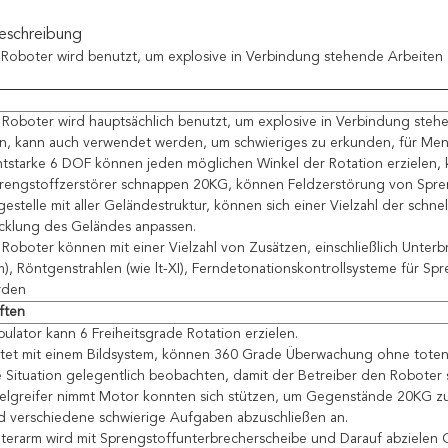
eschreibung
oboter wird benutzt, um explosive in Verbindung stehende Arbeiten
oboter wird hauptsächlich benutzt, um explosive in Verbindung steh
n, kann auch verwendet werden, um schwieriges zu erkunden, für Men
starke 6 DOF können jeden möglichen Winkel der Rotation erzielen,
rengstoffzerstörer schnappen 20KG, können Feldzerstörung von Spre
gestelle mit aller Geländestruktur, können sich einer Vielzahl der schne
cklung des Geländes anpassen.
oboter können mit einer Vielzahl von Zusätzen, einschließlich Unterb
, Röntgenstrahlen (wie lt-XI), Ferndetonationskontrollsysteme für Spr
rden
ften
pulator kann 6 Freiheitsgrade Rotation erzielen.
tet mit einem Bildsystem, können 360 Grade Überwachung ohne toten
ituation gelegentlich beobachten, damit der Betreiber den Roboter s
llelgreifer nimmt Motor konnten sich stützen, um Gegenstände 20KG 
d verschiedene schwierige Aufgaben abzuschließen an.
terarm wird mit Sprengstoffunterbrecherscheibe und Darauf abzielen 