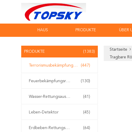
HAUS
PRODUKTE
ÜBER 
Startseite
PRODUKTE
(1383)
Tragbare R
Terrorismusbekämpfungs-Ausrüstung
(447)
Feuerbekämpfungsroboter
(130)
Wasser-Rettungsausrüstung
(41)
Leben-Detektor
(45)
Erdbeben-Rettungsausrüstung
(64)