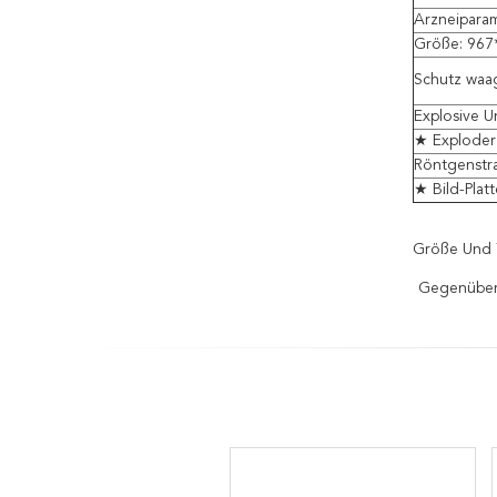
Arzneipara
Größe: 967
Schutz waag
Explosive U
★ Exploder
Röntgenstra
★ Bild-Plat
Größe Und 
Gegenüber