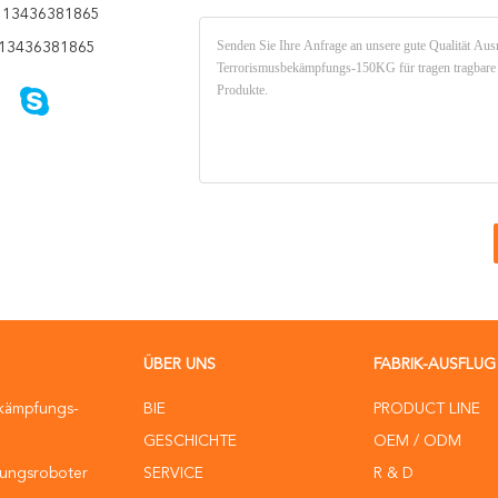
 13436381865
13436381865
ÜBER UNS
FABRIK-AUSFLUG
ekämpfungs-
BIE
PRODUCT LINE
GESCHICHTE
OEM / ODM
ungsroboter
SERVICE
R & D