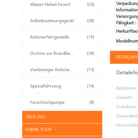
Verpackun
Wasser-Nebel-Feuerlöscher
(20)
Information
Versorgung
Selbstbeatmungsgerät
(28)
Fähigkeit :
Herkunftsor
Roboterfahrgestelle
(19)
Modellnum
Drohne zur Brandbekämpfung
(38)
DETAILIN
Vierbeiniger Roboterhund
(13)
Detailinf
Spezialfahrzeug
(14)
Bildschirm:
Gewicht:
Feuerlöschpumpe
(8)
Drahtloser
Steuerabst
ÜBER UNS
Hervorheb
FABRIK TOUR