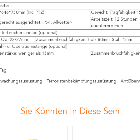
meter
*646*750mm (Inc. PTZ)
Gewicht: Tragfähigkeit
Arbeitszeit: 12 Stunden;
erecht ausgerichtet: IP54, Allwetter-
ununterbrochen
nterbrecherscheibe (optional)
 Od: 22/27mm
Zusammenbruchfähigkeit: Holz 80mm; Stahl 1mm
hl- u. Operationsstange (optional)
tenstärke: weniger als 15mm
Zusammenbruchfähigkeit
Tag:
wachungsausrüstung
Terroristenbekämpfungsausrüstung
Antiüber
Sie Könnten In Diese Sein