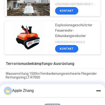
Überwachungsradar
USD29000-USD35000 MOQ:1 Satz
KONTAKT
Explosionsgeschützter
Feuerwehr-
Erkundungsroboter
USD22200/PCS MOQ:2
KONTAKT
Terrorismusbekämpfungs-Ausrüstung
Wasserrettung 1500m Fernbedienungsreichweite Fliegender
Rettungsring LT-R7000
Eigentlich sicheres Messgerät für die Messung der
Apple Zhang
Laserentfernung für Minen mit einer Reichweite von 300 m,
ohne Reflektionsplatten und integriertem Teleskop
Explosionssicherer Feuerwehrroboter mit 6500N