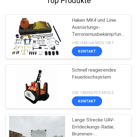
Top Produkte
Haken MK4 und Linie
Ausrüstungs-
Terrorismusbekämpfungs-
Ausrüstung für Griff-
USD1440/set MOQ:1SET
Verdächtig-Sprengstoff
KONTAKT
Schnell reagierendes
Feuerlöschsystem
USD 148000/PCS MOQ:2
KONTAKT
Lange Strecke UAV-
Entdeckungs-Radar,
Brummen-