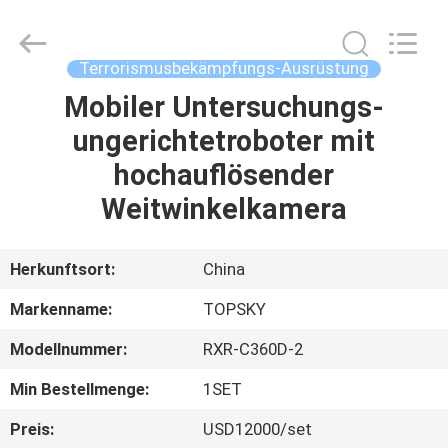
Beijing
Topsky
Century Holding Co.,Ltd.
All
Rights
Terrorismusbekämpfungs-Ausrüstung
Reserved.
Mobiler Untersuchungs-
HAUS
ungerichtetroboter mit
PRODUKTE
hochauflösender
Weitwinkelkamera
ÜBER
UNS
Herkunftsort:
China
Markenname:
TOPSKY
FABRIK-
Modellnummer:
RXR-C360D-2
AUSFLUG
Min Bestellmenge:
1SET
QUALITÄTSKONTROLLE
Preis:
USD12000/set