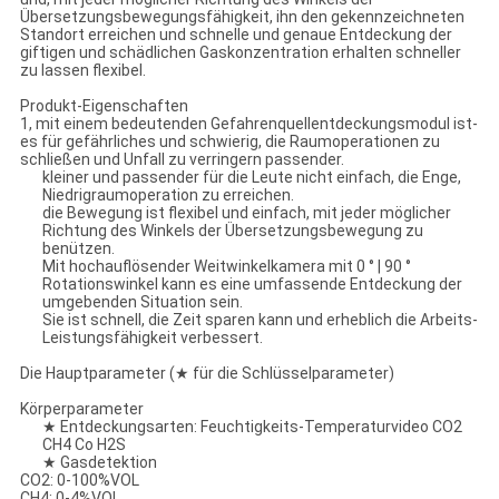
Übersetzungsbewegungsfähigkeit, ihn den gekennzeichneten
Standort erreichen und schnelle und genaue Entdeckung der
giftigen und schädlichen Gaskonzentration erhalten schneller
zu lassen flexibel.
Produkt-Eigenschaften
1, mit einem bedeutenden Gefahrenquellentdeckungsmodul ist-
es für gefährliches und schwierig, die Raumoperationen zu
schließen und Unfall zu verringern passender.
kleiner und passender für die Leute nicht einfach, die Enge,
Niedrigraumoperation zu erreichen.
die Bewegung ist flexibel und einfach, mit jeder möglicher
Richtung des Winkels der Übersetzungsbewegung zu
benützen.
Mit hochauflösender Weitwinkelkamera mit 0 ° | 90 °
Rotationswinkel kann es eine umfassende Entdeckung der
umgebenden Situation sein.
Sie ist schnell, die Zeit sparen kann und erheblich die Arbeits-
Leistungsfähigkeit verbessert.
Die Hauptparameter (★ für die Schlüsselparameter)
Körperparameter
★ Entdeckungsarten: Feuchtigkeits-Temperaturvideo CO2
CH4 Co H2S
★ Gasdetektion
CO2: 0-100%VOL
CH4: 0-4%VOL