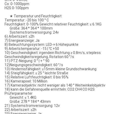
Co: 0-1000ppm
H2S 0-100ppm
★ Temperatur und Feuchtigkeit
Temperatur: -20 bis 100 ° C
Feuchtigkeit: 0-100% Gewicht relativer Feuchtigkeit: ≤ 6.1KG
Größe: 364 * 364 * 100mm
Systemstromversorgung: 24v
6) Arbeitszeit: ≥2h
7) Energieanzeige: Ja
8) Beleuchtungssystem: LED-× 6 Höhepunkte
9) Arbeitstemperatur: -15 | ℃ +50
10) Geschwindigkeit: irgendein Richtung ≥ 0.8m/s, stepless
Geschwindigkeitsregelung, Rotation 60 °/s
11) PTZ-Neigung: 0 ° | + ° 90
12)Neigungsgeschwindigkeit: 60 °/s
13) Hindernisfähigkeit: ≤15mm-kleine Grundschwankung
14) Steigfähigkeit: ≤ 25 ° leichte Straße
15) Relative Luftfeuchtigkeit: 0 bis 95%
16) Kamerapixel: 10 Million
17) Kameraobjektiv: nicht weniger als 140 ° Weitwinkelobjektiv
18) kann die Gefahrenquelle ermitteln: CO2 CH4 CO H2S
Prüferparameter
Gewicht: ≤ 1.4KG
Größe: 278 * 184 * 43mm
21) Systemstromversorgung: 12v
22) Arbeitszeit: ≥2h
23) Energieanzeige: Ja