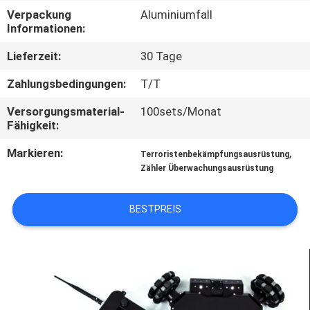
Verpackung
Aluminiumfall
TRETEN
Informationen:
SIE
Lieferzeit:
30 Tage
MIT
Zahlungsbedingungen:
T/T
UNS
Versorgungsmaterial-
100sets/Monat
IN
Fähigkeit:
VERBINDUNG
Markieren:
,
Terroristenbekämpfungsausrüstung
Zähler Überwachungsausrüstung
FORDERN
BESTPREIS
SIE EIN
ZITAT
SITEMAP