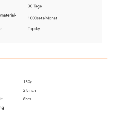
30 Tage
material-
1000sets/Monat
Topsky
:
180g
2.8inch
t:
8hrs
ng