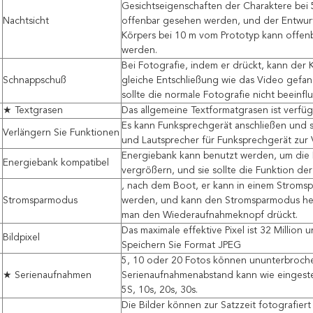
Gesichtseigenschaften der Charaktere bei
Nachtsicht
offenbar gesehen werden, und der Entwur
Körpers bei 10 m vom Prototyp kann offen
werden.
Bei Fotografie, indem er drückt, kann der
Schnappschuß
gleiche Entschließung wie das Video gef
sollte die normale Fotografie nicht beeinflu
★ Textgrasen
Das allgemeine Textformatgrasen ist verfüg
Es kann Funksprechgerät anschließen und 
Verlängern Sie Funktionen
und Lautsprecher für Funksprechgerät zur 
Energiebank kann benutzt werden, um die B
Energiebank kompatibel
vergrößern, und sie sollte die Funktion de
, nach dem Boot, er kann in einem Stroms
Stromsparmodus
werden, und kann den Stromsparmodus h
man den Wiederaufnahmeknopf drückt.
Das maximale effektive Pixel ist 32 Million u
Bildpixel
Speichern Sie Format JPEG
5, 10 oder 20 Fotos können ununterbroch
★ Serienaufnahmen
Serienaufnahmenabstand kann wie eingestel
5S, 10s, 20s, 30s.
Die Bilder können zur Satzzeit fotografier