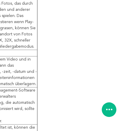
 Fotos, das durch
rden und anderer
spielen. Das
stieren wenn Play-
 grasen, können Sie
tandort von Fotos
X, 32X, schneller
t Wiedergabemodus.
rtem Video und in
kann das
 -zeit, -datum und -
eiteninformationen
omatisch überlagern.
nagement-Software
erwalters
g, die automatisch
nisiert wird, sollte
r.
tet ist, können die