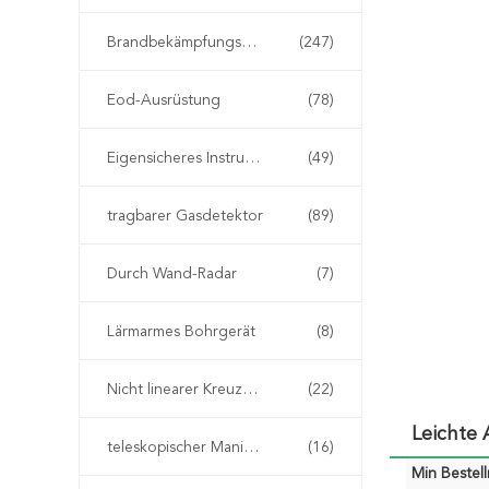
Brandbekämpfungseinrichtung
(247)
Eod-Ausrüstung
(78)
Eigensicheres Instrument
(49)
tragbarer Gasdetektor
(89)
Durch Wand-Radar
(7)
Lärmarmes Bohrgerät
(8)
Nicht linearer Kreuzungs-Detektor
(22)
Leichte
teleskopischer Manipulator eod
(16)
Min Bestel