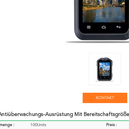
KONTAKT
 Antiüberwachungs-Ausrüstung Mit Bereitschaftsgrö
lmenge :
100Units
Preis :