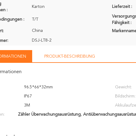
g
Karton
Lieferzeit :
en :
Versorgungs
edingungen :
T/T
Fähigkeit :
China
t:
Markenname
DSJ-LT8-2
mer:
FORMATIONEN
PRODUKT-BESCHREIBUNG
ormationen
96.5*66*32mm
Gewicht:
IP67
Bildschirm:
3M
Akkulaufzei
en:
Zähler Überwachungsausrüstung
,
Antiüberwachungsausrüstu