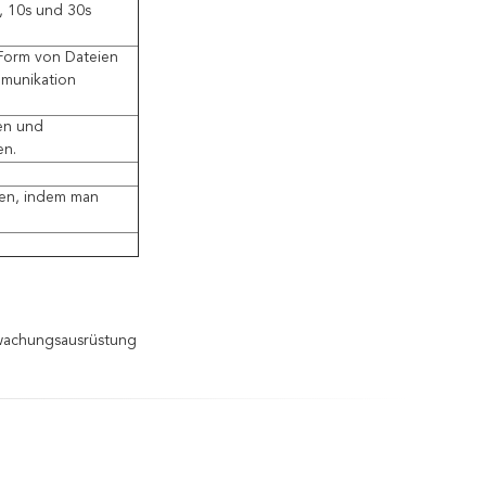
, 10s und 30s
Form von Dateien
munikation
en und
en.
den, indem man
wachungsausrüstung