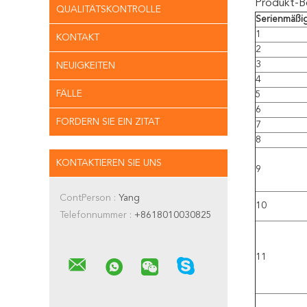
Produkt-B
QUALITÄTSKONTROLLE
Serienmäßi
1
KONTAKT
2
3
NEUIGKEITEN
4
FÄLLE
5
6
FORDERN SIE EIN ZITAT
7
8
KONTAKTIEREN SIE UNS
9
ContPerson :
Yang
10
Telefonnummer :
+8618010030825
11