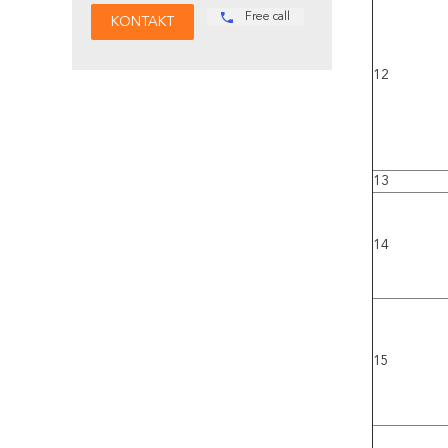
Free call
12
13
14
15