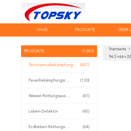
HAUS
PRODUKTE
ÜBER 
Startseite
PRODUKTE
(1383)
96.5×66×3
Terrorismusbekämpfungs-Ausrüstung
(447)
Feuerbekämpfungsroboter
(130)
Wasser-Rettungsausrüstung
(41)
Leben-Detektor
(45)
Erdbeben-Rettungsausrüstung
(64)