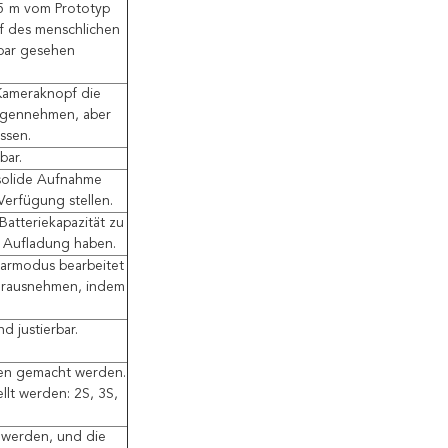
 5 m vom Prototyp
f des menschlichen
bar gesehen
 Kameraknopf die
angennehmen, aber
ssen.
bar.
solide Aufnahme
Verfügung stellen.
atteriekapazität zu
r Aufladung haben.
parmodus bearbeitet
erausnehmen, indem
nd justierbar.
en gemacht werden.
lt werden: 2S, 3S,
t werden, und die