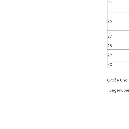
25
26
27
28
29
30
Größe Und 
Gegenüber