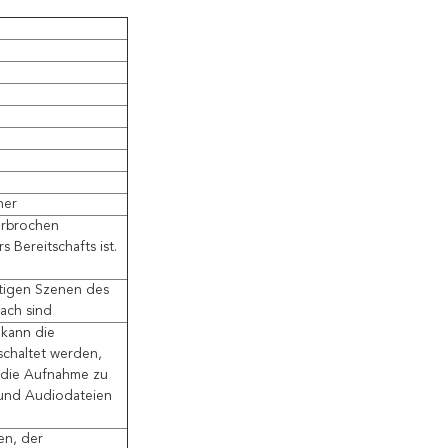
her
terbrochen
s Bereitschafts ist.
htigen Szenen des
fach sind
 kann die
schaltet werden,
 die Aufnahme zu
 und Audiodateien
en, der