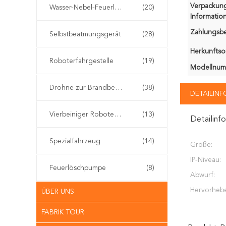
Verpackun
Wasser-Nebel-Feuerlöscher
(20)
Information
Zahlungsb
Selbstbeatmungsgerät
(28)
Herkunftsor
Roboterfahrgestelle
(19)
Modellnum
Drohne zur Brandbekämpfung
(38)
DETAILIN
Vierbeiniger Roboterhund
(13)
Detailinf
Spezialfahrzeug
(14)
Größe:
IP-Niveau:
Feuerlöschpumpe
(8)
Abwurf:
Hervorheb
ÜBER UNS
FABRIK TOUR