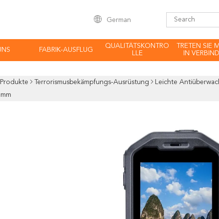
German
QUALITÄTSKONTRO
TRETEN SIE 
UNS
FABRIK-AUSFLUG
LLE
IN VERBIN
Produkte
Terrorismusbekämpfungs-Ausrüstung
Leichte Antiüberwac
2mm