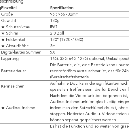
eschreibung
g
Einzelteil
Spezifikation
Größe
96.5×66×32mm
Gewicht
180g
★ Schutzniveau
IP67
★ Schirm
2,8 Zoll
★ Feldwinkel
120° (1920×1080)
★ Abwurfhöhe
3m
Digital-lautes Summen
5X
Lagerung
16G. 32G 64G 128G optional, Umlaufspeic
Die Batterie, die, eine Batterie kann unun
Batteriedauer
recordfor8hrs austauschbar ist, das für 24hr
(Bereitschaftsbatterie
Aufnahme Doc. kann die signifikanten wic
Kennzeichen
speziellen Treffens sein, die für Bericht ein
Nachdem die Videofunktion begonnen ist,
Audioaufnahmefunktion gleichzeitig einge
★ Audioaufnahme
indem man den Satzschlüssel drückt, ohne
stoppen. Notiertes Audio u. Videodateien
können separat gespeichert werden.
Es hat die Funktion und so weiter von gras