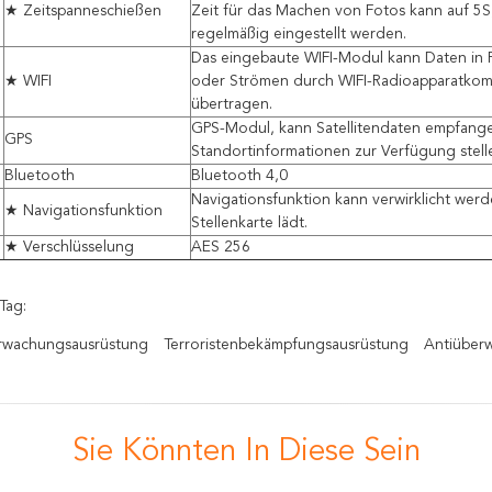
★ Zeitspanneschießen
Zeit für das Machen von Fotos kann auf 5S
regelmäßig eingestellt werden.
Das eingebaute WIFI-Modul kann Daten in 
★ WIFI
oder Strömen durch WIFI-Radioapparatkom
übertragen.
GPS-Modul, kann Satellitendaten empfang
GPS
Standortinformationen zur Verfügung stell
Bluetooth
Bluetooth 4,0
Navigationsfunktion kann verwirklicht wer
★ Navigationsfunktion
Stellenkarte lädt.
★ Verschlüsselung
AES 256
Tag:
wachungsausrüstung
Terroristenbekämpfungsausrüstung
Antiüber
Sie Könnten In Diese Sein