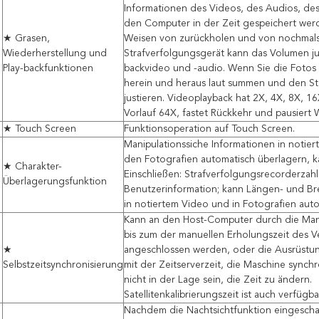
Informationen des Videos, des Audios, des
den Computer in der Zeit gespeichert we
★ Grasen,
Weisen von zurückholen und von nochmals 
Wiederherstellung und
Strafverfolgungsgerät kann das Volumen ju
Play-backfunktionen
backvideo und -audio. Wenn Sie die Fotos
herein und heraus laut summen und den S
justieren. Videoplayback hat 2X, 4X, 8X, 16
Vorlauf 64X, fastet Rückkehr und pausier
★ Touch Screen
Funktionsoperation auf Touch Screen.
Manipulationssiche Informationen in notie
den Fotografien automatisch überlagern, 
★ Charakter-
Einschließen: Strafverfolgungsrecorderzahl,
Überlagerungsfunktion
Benutzerinformation; kann Längen- und Br
in notiertem Video und in Fotografien aut
Kann an den Host-Computer durch die Ma
bis zum der manuellen Erholungszeit des V
★
angeschlossen werden, oder die Ausrüstun
Selbstzeitsynchronisierung
mit der Zeitserverzeit, die Maschine synchro
nicht in der Lage sein, die Zeit zu ändern.
Satellitenkalibrierungszeit ist auch verfügba
Nachdem die Nachtsichtfunktion eingeschal