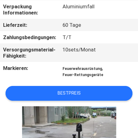
Verpackung
Aluminiumfall
TRETEN
Informationen:
SIE
Lieferzeit:
60 Tage
MIT
Zahlungsbedingungen:
T/T
UNS
Versorgungsmaterial-
10sets/Monat
IN
Fähigkeit:
VERBINDUNG
Markieren:
,
Feuerwehrausrüstung
Feuer-Rettungsgeräte
FORDERN
BESTPREIS
SIE EIN
ZITAT
SITEMAP