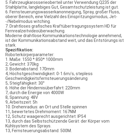
5. Fahrzeugkarosserieoberteil unter Verwendung Q235 der
Stahlplatte, langlebiges Gut, Gesamtschutzleistung ist gut.
6. Fernsteuerungswasserkanonneigung, Spray, großer Fluss,
oberer Bereich, eine Vielzahl des Einspritzungsmodus, Jet-
-/Nebelmodus witching.
7. Drahtloses grafisches Kraftübertragungssystem HD für
Fernrealzeitvideoüberwachung.
Moderne drahtlose Kommunikationstechnologie annehmend,
ist der Kommunikationsabstand weit, und das Entstörungs ist
stark.
Spezifikation:
Roboterkörperparameter:
1. Maße: 1550 * 850* 1000mm
2, Gewicht: 370kg
3. Bodenabstand: 170mm
4, Höchstgeschwindigkeit: 0-1.6m/s, stepless
Geschwindigkeitsfernsteuerungsänderung
5, Steigfähigkeit: 30°
6. Höhe der Hindernisüberfahrt: 220mm
7, durch die Energie von 4000W
8, Spannung: 48V
9, Arbeitszeit: 5h
10. Drehenradius: an Ort und Stelle spinnen
11, bewertetes Drehmoment: 167NM
12, Schutz waagerecht ausgerichtet: IP54
13, durch das Selbstschützende Gerät: der Körper vom
Kühlsystem des Sprays.
13, Fernsteuerungsabstand: 500M.