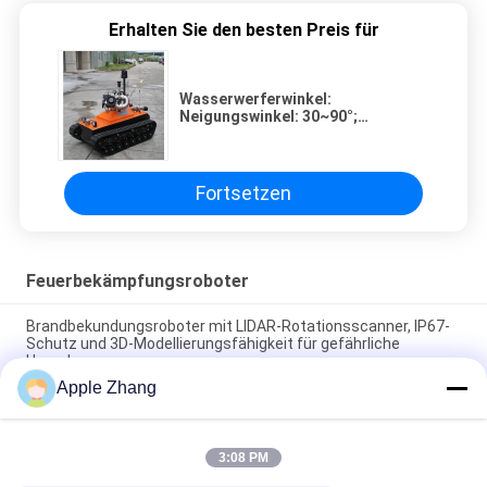
Erhalten Sie den besten Preis für
Wasserwerferwinkel:
Neigungswinkel: 30~90°;
Rotationswinkel: 135 ° nach links,
135°to das Recht.
Fortsetzen
Feuerbekämpfungsroboter
Brandbekundungsroboter mit LIDAR-Rotationsscanner, IP67-
Schutz und 3D-Modellierungsfähigkeit für gefährliche
Umgebungen
Apple Zhang
Strominspektions-Quadruped-Roboterhund (Welpe +
selbstorganisierendes Netzwerk + Laser-Navigation +
Industrie-Steuerrechner + Dual-Optical-Schwenkneigung)
3:08 PM
Flugrettungsring