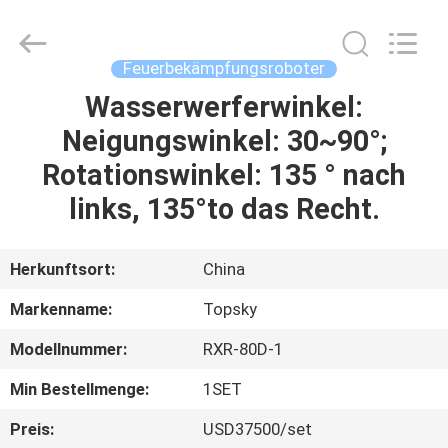
Beijing
Topsky
Century Holding Co.,Ltd.
All
Rights
Feuerbekämpfungsroboter
Reserved.
Wasserwerferwinkel:
HAUS
Neigungswinkel: 30~90°;
PRODUKTE
Rotationswinkel: 135 ° nach
links, 135°to das Recht.
ÜBER
UNS
Herkunftsort:
China
Markenname:
Topsky
FABRIK-
Modellnummer:
RXR-80D-1
AUSFLUG
Min Bestellmenge:
1SET
QUALITÄTSKONTROLLE
Preis:
USD37500/set