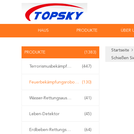
HAUS
PRODUKTE
ÜBER 
Startseite
PRODUKTE
(1383)
Schießen Si
Terrorismusbekämpfungs-Ausrüstung
(447)
Feuerbekämpfungsroboter
(130)
Wasser-Rettungsausrüstung
(41)
Leben-Detektor
(45)
Erdbeben-Rettungsausrüstung
(64)