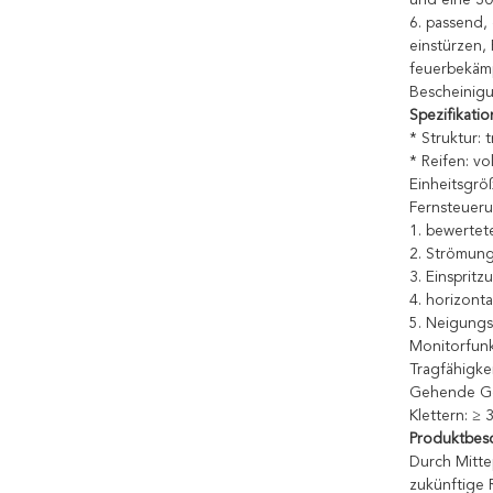
und eine 30
6. passend,
einstürzen,
feuerbekäm
Bescheinigu
Spezifikatio
* Struktur: 
* Reifen: v
Einheitsgrö
Fernsteuer
1. bewertet
2. Strömung
3. Einsprit
4. horizonta
5. Neigungs
Monitorfunk
Tragfähigke
Gehende Ge
Klettern: ≥ 
Produktbes
Durch Mitte
zukünftige 