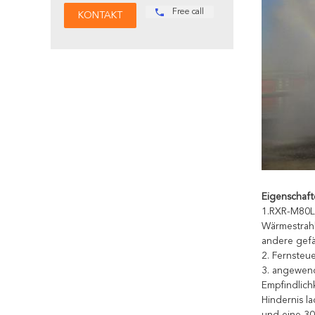
Free call
Eigenschaft
1.RXR-M80LG
Wärmestrahl
andere gefä
2. Fernsteue
3. angewend
Empfindlich
Hindernis l