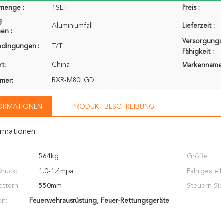
lmenge :
1SET
Preis :
g
Aluminiumfall
Lieferzeit :
en :
Versorgungs
edingungen :
T/T
Fähigkeit :
China
t:
Markenname
RXR-M80LGD
mer:
FORMATIONEN
PRODUKT-BESCHREIBUNG
ormationen
564kg
Größe:
Druck:
1.0-1.4mpa
Fahrgestel
ettern:
550mm
Steuern Si
en:
Feuerwehrausrüstung
,
Feuer-Rettungsgeräte