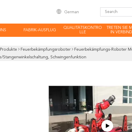
German
QUALITÄTSKONTRO
TRETEN SIE 
UNS
FABRIK-AUSFLUG
LLE
IN VERBIN
Produkte
Feuerbekämpfungsroboter
Feuerbekämpfungs-Roboter Moni
e/Stangenwinkelschaltung, Schwingenfunktion