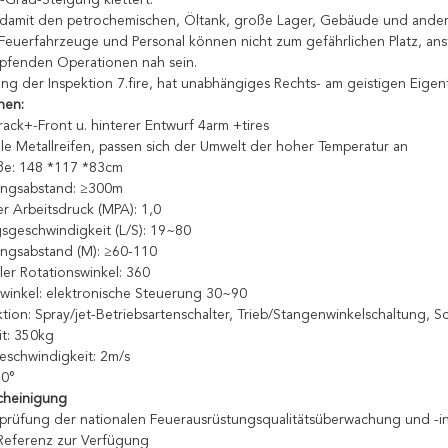
-Grad-Steigung klettert.
 damit den petrochemischen, Öltank, große Lager, Gebäude und ander
 Feuerfahrzeuge und Personal können nicht zum gefährlichen Platz, an
pfenden Operationen nah sein.
ng der Inspektion 7.fire, hat unabhängiges Rechts- am geistigen Eig
nen:
track+-Front u. hinterer Entwurf 4arm +tires
olle Metallreifen, passen sich der Umwelt der hoher Temperatur an
ße: 148 *117 *83cm
ungsabstand: ≥300m
er Arbeitsdruck (MPA): 1,0
sgeschwindigkeit (L/S): 19~80
zungsabstand (M): ≥60-110
ler Rotationswinkel: 360
winkel: elektronische Steuerung 30~90
tion: Spray/jet-Betriebsartenschalter, Trieb/Stangenwinkelschaltung, 
it: 350kg
schwindigkeit: 2m/s
30°
cheinigung
prüfung der nationalen Feuerausrüstungsqualitätsüberwachung und -ins
Referenz zur Verfügung