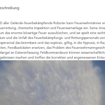
eschreibung
 aller Gelände-feuerbekämpfende Roboter kann Feuerwehrmänner ers
euerrettung, chemische Inspektion und Feuerwarnanlage ein. Seine Anw
um das enorme bösartige Feuer auszulöschen, und sie spielt eine wic
tum und die Unfall des Feuerbekämpfungs- und Rettungspersonals ve
spersonal das brennbare und das explosiv, giftig, in die Hypoxie, in 
iten, Feedbackdaten ersetzen, das Problem des Feuerwehrmanngesichtes
Mangel an Datenerfassung. Feldkommandeure können wissenschaftliche U
ebnissen machen und treffen die korrekten und angemessenen Entsch