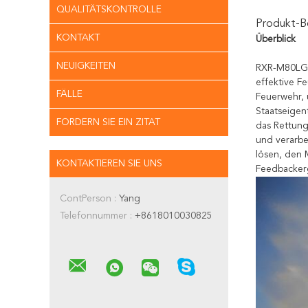
QUALITÄTSKONTROLLE
Produkt-B
KONTAKT
Überblick
NEUIGKEITEN
RXR-M80LGD
effektive F
FÄLLE
Feuerwehr, 
Staatseigen
FORDERN SIE EIN ZITAT
das Rettung
und verarbe
lösen, den 
KONTAKTIEREN SIE UNS
Feedbackerg
ContPerson :
Yang
Telefonnummer :
+8618010030825