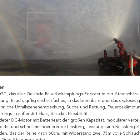
en:
D, das aller Gelände-Feuerbekämpfungs-Roboter in der Atmosphäre d
ung, Rauch, giftig und einfaches, in das brennbare und das explosiv, g
hrliche Unfallszenenentdeckung, Suche und Rettung, Feuerbekämpfu
rungs-, großer Jet-Fluss, Strecke, Flexibilität
eter DC-Motor mit Batterieart der großen Kapazität, modularer vertei
keits- und schnellemanövrierende Leistung, Leistung kann Belastung 3
aden, das der Reihe nach 60cm, mit Widerstand zwei 75m volle Schlau