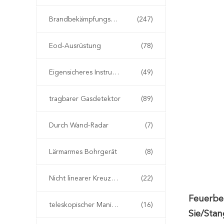
Brandbekämpfungseinrichtung
(247)
Eod-Ausrüstung
(78)
Eigensicheres Instrument
(49)
tragbarer Gasdetektor
(89)
Durch Wand-Radar
(7)
Lärmarmes Bohrgerät
(8)
Nicht linearer Kreuzungs-Detektor
(22)
Feuerbek
teleskopischer Manipulator eod
(16)
Sie/Stan