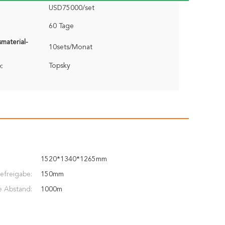
USD75000/set
60 Tage
material-
10sets/Monat
Topsky
:
1520*1340*1265mm
lefreigabe:
150mm
e Abstand:
1000m