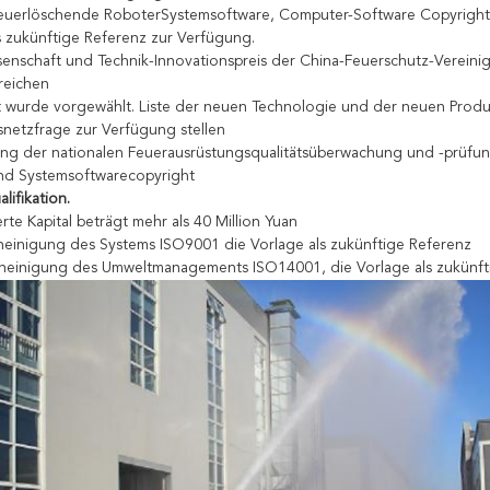
euerlöschende RoboterSystemsoftware, Computer-Software Copyright-Au
ls zukünftige Referenz zur Verfügung.
enschaft und Technik-Innovationspreis der China-Feuerschutz-Vereinigu
reichen
 wurde vorgewählt. Liste der neuen Technologie und der neuen Produkt
snetzfrage zur Verfügung stellen
ng der nationalen Feuerausrüstungsqualitätsüberwachung und -prüfun
nd Systemsoftwarecopyright
lifikation.
erte Kapital beträgt mehr als 40 Million Yuan
einigung des Systems ISO9001 die Vorlage als zukünftige Referenz
heinigung des Umweltmanagements ISO14001, die Vorlage als zukünft