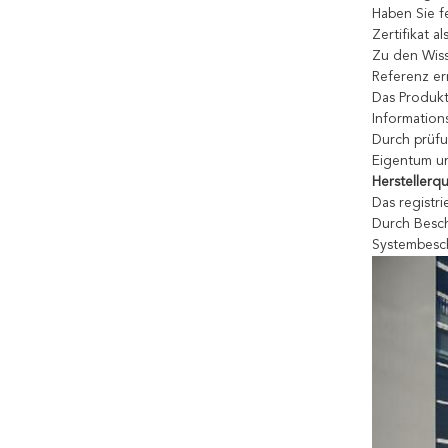
Haben Sie f
Zertifikat a
Zu den Wiss
Referenz er
Das Produkt
Information
Durch prüfu
Eigentum u
Herstellerqua
Das registri
Durch Besch
Systembesc