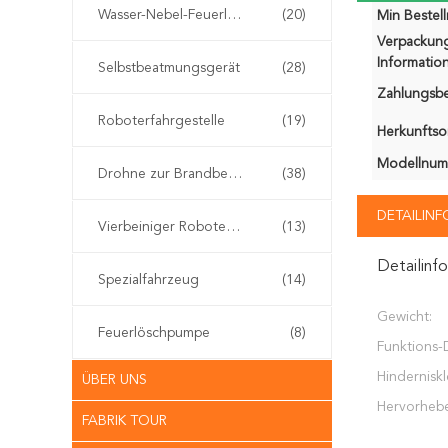
Wasser-Nebel-Feuerlöscher
(20)
Min Bestel
Verpackun
Information
Selbstbeatmungsgerät
(28)
Zahlungsb
Roboterfahrgestelle
(19)
Herkunftsor
Modellnum
Drohne zur Brandbekämpfung
(38)
DETAILIN
Vierbeiniger Roboterhund
(13)
Detailinf
Spezialfahrzeug
(14)
Gewicht:
Feuerlöschpumpe
(8)
Funktions-
Hinderniskl
ÜBER UNS
Hervorheb
FABRIK TOUR