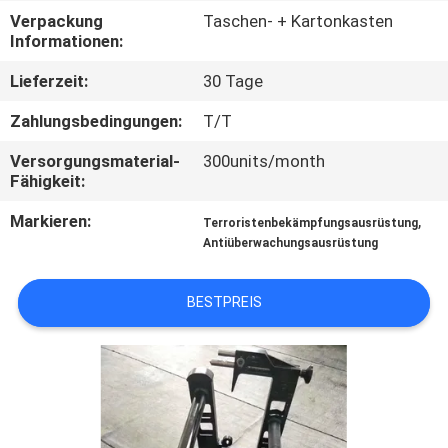
Verpackung
Taschen- + Kartonkasten
TRETEN
Informationen:
SIE
Lieferzeit:
30 Tage
MIT
Zahlungsbedingungen:
T/T
UNS
Versorgungsmaterial-
300units/month
IN
Fähigkeit:
VERBINDUNG
Markieren:
,
Terroristenbekämpfungsausrüstung
Antiüberwachungsausrüstung
FORDERN
BESTPREIS
SIE EIN
ZITAT
SITEMAP