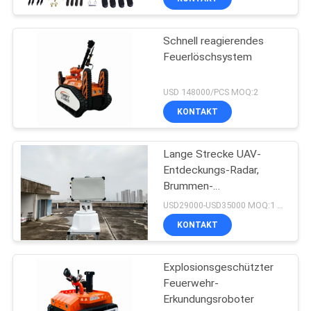
Schnell reagierendes
Feuerlöschsystem
USD 148000/PCS MOQ:2
KONTAKT
Lange Strecke UAV-
Entdeckungs-Radar,
Brummen-
Überwachungsradar
USD29000-USD35000 MOQ:1 Satz
KONTAKT
Explosionsgeschützter
Feuerwehr-
Erkundungsroboter