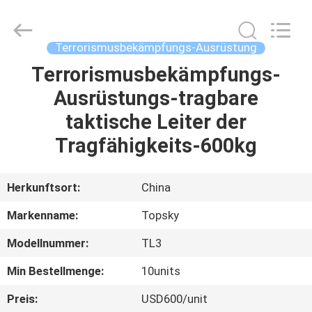
Beijing
Topsky
Century Holding Co.,Ltd.
All
Rights
Terrorismusbekämpfungs-Ausrüstung
Reserved.
Terrorismusbekämpfungs-
HAUS
Ausrüstungs-tragbare
PRODUKTE
taktische Leiter der
Tragfähigkeits-600kg
ÜBER
UNS
Herkunftsort:
China
Markenname:
Topsky
FABRIK-
Modellnummer:
TL3
AUSFLUG
Min Bestellmenge:
10units
QUALITÄTSKONTROLLE
Preis:
USD600/unit