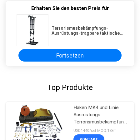
Erhalten Sie den besten Preis für
Terrorismusbekämpfungs-
Ausrüstungs-tragbare taktische
Leiter der Tragfähigkeits-600kg
Fortsetzen
Top Produkte
Haken MK4 und Linie
Ausrüstungs-
Terrorismusbekämpfungs-
Ausrüstung für Griff-
USD1440/set MOQ:1SET
Verdächtig-Sprengstoff
KONTAKT