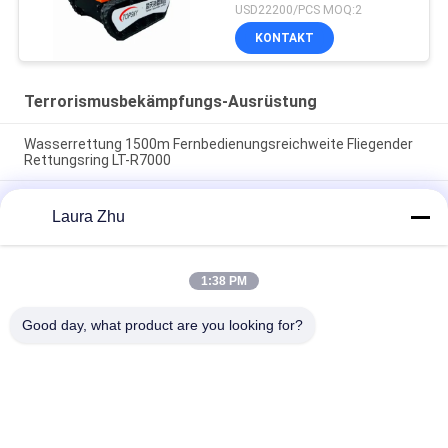
USD22200/PCS MOQ:2
KONTAKT
Terrorismusbekämpfungs-Ausrüstung
Wasserrettung 1500m Fernbedienungsreichweite Fliegender
Rettungsring LT-R7000
Eigentlich sicheres Messgerät für die Messung der
Laura Zhu
Laserentfernung für Minen mit einer Reichweite von 300 m,
ohne Reflektionsplatten und integriertem Teleskop
Explosionssicherer Feuerwehrroboter mit 6500N
1:38 PM
Traktionskraft 1100m Fernbedienung und 78,1%
Kletterfähigkeit
Good day, what product are you looking for?
Beliebte Kategorien
Alle
Terrorismusbekämpfungs-
Feuerbekämpfungsroboter
Ausrüstung