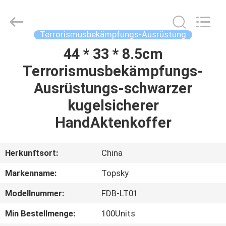
Beijing
Topsky
Century Holding Co.,Ltd.
All
Rights
Terrorismusbekämpfungs-Ausrüstung
Reserved.
44 * 33 * 8.5cm
HAUS
Terrorismusbekämpfungs-
PRODUKTE
Ausrüstungs-schwarzer
kugelsicherer
ÜBER
HandAktenkoffer
UNS
Herkunftsort:
China
FABRIK-
Markenname:
Topsky
AUSFLUG
Modellnummer:
FDB-LT01
QUALITÄTSKONTROLLE
Min Bestellmenge:
100Units