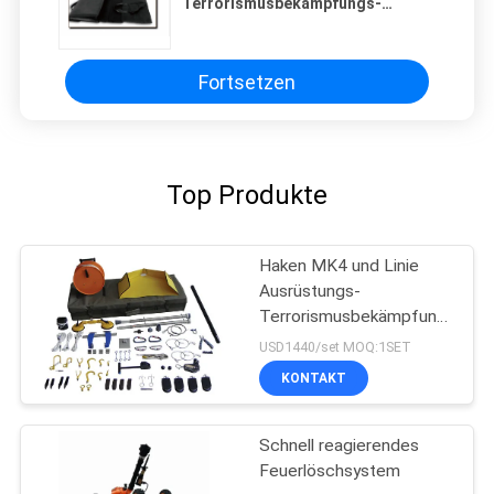
Terrorismusbekämpfungs-
Ausrüstungs-schwarzer
kugelsicherer HandAktenkoffer
Fortsetzen
Top Produkte
Haken MK4 und Linie
Ausrüstungs-
Terrorismusbekämpfungs-
Ausrüstung für Griff-
USD1440/set MOQ:1SET
Verdächtig-Sprengstoff
KONTAKT
Schnell reagierendes
Feuerlöschsystem