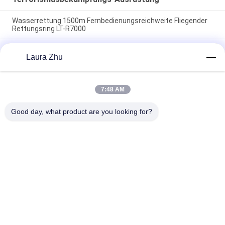
Wasserrettung 1500m Fernbedienungsreichweite Fliegender
Rettungsring LT-R7000
Eigentlich sicheres Messgerät für die Messung der
Laura Zhu
Laserentfernung für Minen mit einer Reichweite von 300 m,
ohne Reflektionsplatten und integriertem Teleskop
Explosionssicherer Feuerwehrroboter mit 6500N
7:48 AM
Traktionskraft 1100m Fernbedienung und 78,1%
Kletterfähigkeit
Good day, what product are you looking for?
Beliebte Kategorien
Alle
Terrorismusbekämpfungs-
Feuerbekämpfungsroboter
Ausrüstung
Wasser-
Leben-Detektor
Rettungsausrüstung
Erdbeben-
Brandbekämpfungseinricht