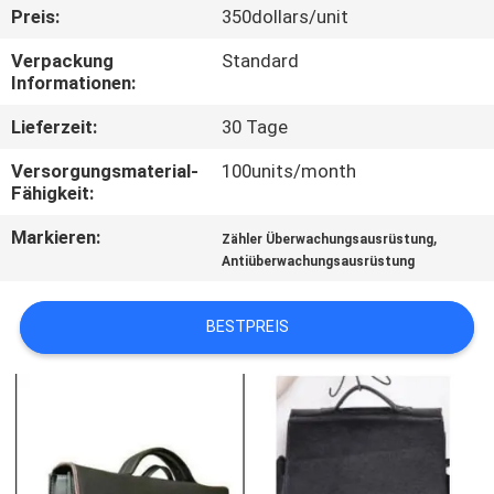
Preis:
350dollars/unit
TRETEN
Verpackung
Standard
SIE
Informationen:
MIT
Lieferzeit:
30 Tage
UNS
Versorgungsmaterial-
100units/month
IN
Fähigkeit:
VERBINDUNG
Markieren:
,
Zähler Überwachungsausrüstung
Antiüberwachungsausrüstung
FORDERN
BESTPREIS
SIE EIN
ZITAT
SITEMAP