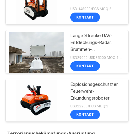
USD 148000/PCS MOQ:2
KONTAKT
Lange Strecke UAV-
Entdeckungs-Radar,
Brummen-
Überwachungsradar
USD29000-USD35000 MOQ:1 Satz
KONTAKT
Explosionsgeschützter
Feuerwehr-
Erkundungsroboter
USD22200/PCS MOQ:2
KONTAKT
Terrorismusbekämpfungs-Ausrüstung