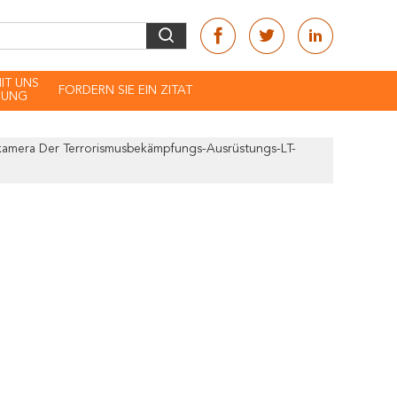
MIT UNS
FORDERN SIE EIN ZITAT
DUNG
kamera Der Terrorismusbekämpfungs-Ausrüstungs-LT-