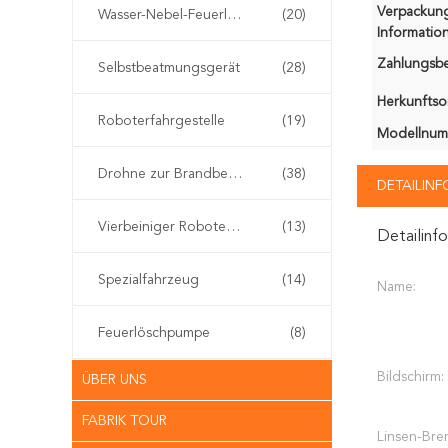
Verpackun
Wasser-Nebel-Feuerlöscher
(20)
Information
Zahlungsb
Selbstbeatmungsgerät
(28)
Herkunftsor
Roboterfahrgestelle
(19)
Modellnum
Drohne zur Brandbekämpfung
(38)
DETAILIN
Vierbeiniger Roboterhund
(13)
Detailinf
Spezialfahrzeug
(14)
Name:
Feuerlöschpumpe
(8)
Bildschirm:
ÜBER UNS
FABRIK TOUR
Linsen-Bre