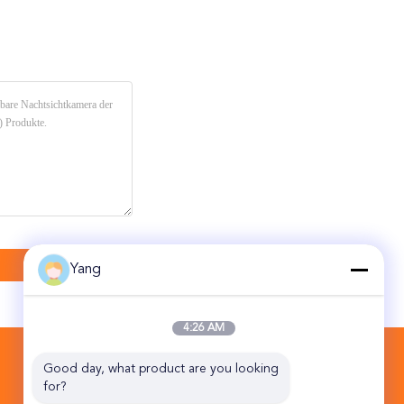
Yang
4:26 AM
KONTAKT
Good day, what product are you looking 
for?
Beijing Topsky Century Holding Co.,Ltd