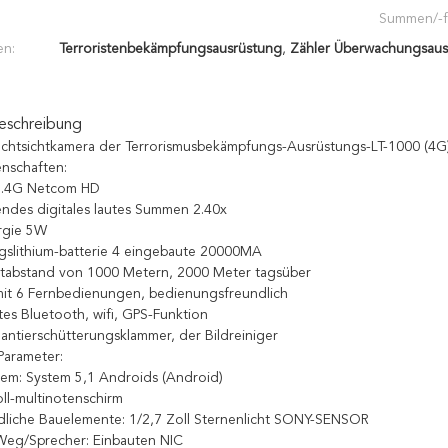
Summen/-f
en:
Terroristenbekämpfungsausrüstung
,
Zähler Überwachungsaus
eschreibung
chtsichtkamera der Terrorismusbekämpfungs-Ausrüstungs-LT-1000 (4G
nschaften:
1.4G Netcom HD
ndes digitales lautes Summen 2.40x
rgie 5W
gslithium-batterie 4 eingebaute 20000MA
htabstand von 1000 Metern, 2000 Meter tagsüber
it 6 Fernbedienungen, bedienungsfreundlich
tes Bluetooth, wifi, GPS-Funktion
antierschütterungsklammer, der Bildreiniger
Parameter:
tem: System 5,1 Androids (Android)
oll-multinotenschirm
liche Bauelemente: 1/2,7 Zoll Sternenlicht SONY-SENSOR
eg/Sprecher: Einbauten NIC