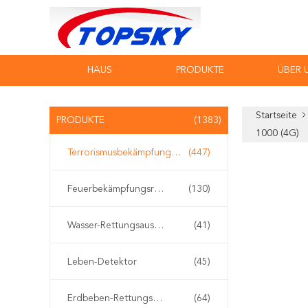
HAUS
PRODUKTE
ÜBER 
Startseite
PRODUKTE
(1383)
1000 (4G)
Terrorismusbekämpfungs-Ausrüstung
(447)
Feuerbekämpfungsroboter
(130)
Wasser-Rettungsausrüstung
(41)
Leben-Detektor
(45)
Erdbeben-Rettungsausrüstung
(64)