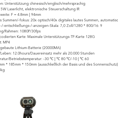
n: Unterstützung chinesisch/englisch/mehrsprachig
 5W Laserlicht, elektronische Steuerschaltung IR
weite: F = 4.8mm | 94mm
tes Summen/-fokus: 20x optisch/40x digitales lautes Summen, automatis
/-entschließungs-/-anzeigen-Skala: 7,0 Zoll/1280 * 800/16: 9
ung/Rahmen: 1080P/30fps
codierten Karte: Maximale Unterstützungs-TF-Karte 128G
t: MP4
ingebaute Lithium-Batterie (20000MA)
/Leben: 12.0hours/Dauereinsatz mehr als 20.000 Stunden
atur/Betriebstemperatur: -30 ℃ | ℃ 80 ℃/-10 | ℃ 60
m * 185mm * 150mm (ausschließlich der Basis und des Sonnenschutz)
8kg