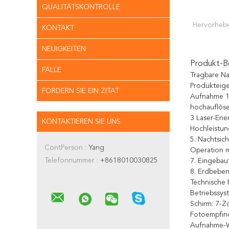
QUALITÄTSKONTROLLE
Hervorheb
KONTAKT
NEUIGKEITEN
Produkt-B
FÄLLE
Tragbare Na
Produkteige
FORDERN SIE EIN ZITAT
Aufnahme 
hochauflöse
3 Laser-Ene
KONTAKTIEREN SIE UNS
Hochleistun
5. Nachtsic
ContPerson :
Yang
Operation m
Telefonnummer :
+8618010030825
7. Eingebau
8. Erdbeben
Technische 
Betriebssys
Schirm: 7-Z
Fotoempfind
Aufnahme-W