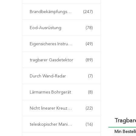
Brandbekämpfungseinrichtung
(247)
Eod-Ausrüstung
(78)
Eigensicheres Instrument
(49)
tragbarer Gasdetektor
(89)
Durch Wand-Radar
(7)
Lärmarmes Bohrgerät
(8)
Nicht linearer Kreuzungs-Detektor
(22)
Tragbar
teleskopischer Manipulator eod
(16)
Min Bestel