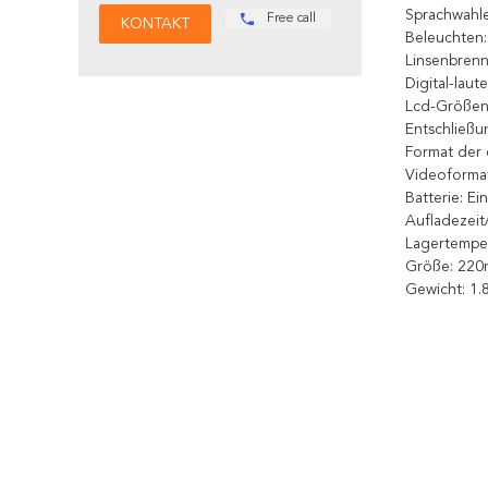
Sprachwahle
Free call
Beleuchten:
Linsenbrenn
Digital-lau
Lcd-Größen-
Entschließ
Format der 
Videoforma
Batterie: E
Aufladezeit
Lagertemper
Größe: 220m
Gewicht: 1.