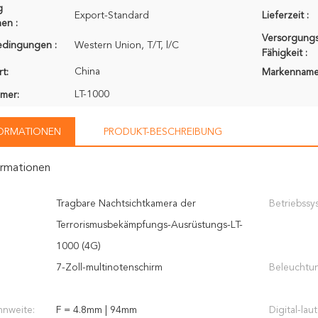
g
Export-Standard
Lieferzeit :
en :
Versorgungs
edingungen :
Western Union, T/T, l/C
Fähigkeit :
China
t:
Markenname
LT-1000
mer:
FORMATIONEN
PRODUKT-BESCHREIBUNG
ormationen
Tragbare Nachtsichtkamera der
Betriebssy
Terrorismusbekämpfungs-Ausrüstungs-LT-
1000 (4G)
7-Zoll-multinotenschirm
Beleuchtu
nnweite:
F = 4.8mm | 94mm
Digital-lau